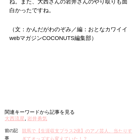
ね。また、大西さんの岩井さんのやり取りも面
白かったですね。
（文：かんだがわのぞみ／編：おとなカワイイ
webマガジンCOCONUTS編集部）
関連キーワードから記事を見る
大西流星
,
岩井勇気
前の記
競馬で【生涯収支プラス2億】のアノ芸人、当たりす
事
ぎてオッズすら変えていた！？