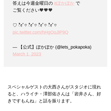
答えは今週金曜日の
#ぽかぽか
で
ご覧ください🧡🧡🧡
♡ ೀﾟ♡ ೀﾟ♡ ೀﾟ♡ ೀﾟ♡
pic.twitter.com/hHgOoJlP9Q
— 【公式】ぽかぽか (@lets_pokapoka)
March 1, 2023
スペシャルゲストの大西さんがスタジオに現れ
ると、ハライチ・澤部佑さんは「岩井さん、好
きですもんね」と話を振ります。