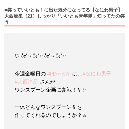
■笑っていいとも！に出た気分になってる【なにわ男子】
大西流星（21）しっかり「いいとも青年隊」知ってたの笑
う
♡ ೀﾟ♡ ೀﾟ♡ ೀﾟ♡ ೀﾟ♡
今週金曜日の
#ぽかぽか
は…
#なにわ男子
#大西流星
さんが
ワンスプーン企画に参戦！🥄✨
一体どんなワンスプーン🥄を
作ってくれるのでしょうか？🎀