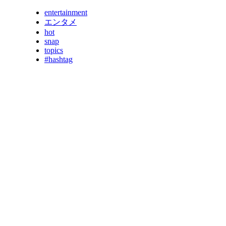
entertainment
エンタメ
hot
snap
topics
#hashtag