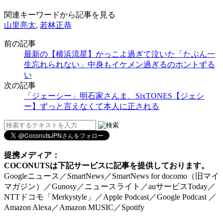
関連キーワードから記事を見る
山里亮太
,
若林正恭
前の記事
最新の【横浜流星】かっこよ過ぎて泣いた「たぶん一
生忘れられない」中身もイケメン過ぎるのホントずる
い
次の記事
「ジェーシー」明石家さんま、SixTONES【ジェシ
ー】ずっと言えなくて本人に正される
提携メディア：
COCONUTSは下記サービスに記事を提供しております。
Googleニュース／SmartNews／SmartNews for docomo（旧マイ
マガジン）／Gunosy／ニュースライト／auサービスToday／
NTTドコモ「Merkystyle」／Apple Podcast／Google Podcast ／
Amazon Alexa／Amazon MUSIC／Spotify