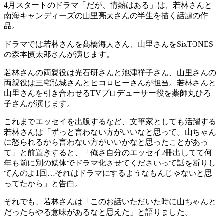
4月スタートのドラマ「だが、情熱はある」は、若林さんと
南海キャンディーズの山里亮太さんの半生を描く話題の作
品。
ドラマでは若林さんを髙橋海人さん、山里さんをSixTONES
の森本慎太郎さんが演じます。
若林さんの両親役は光石研さんと池津祥子さん、山里さんの
両親役は三宅弘城さんとヒコロヒーさんが担当。若林さんと
山里さんを引き合わせるTVプロデューサー役を薬師丸ひろ
子さんが演じます。
これまでエッセイを出版するなど、文筆家としても活躍する
若林さんは「ずっと言わない方がいいなと思って。山ちゃん
に怒られるから言わない方がいいかなと思ったことがあっ
て」と前置きすると、「俺さ自分のエッセイ2冊出してて何
年も前に別の媒体でドラマ化させてくださいって話を断りし
てんのよ1回…それはドラマにするようなもんじゃないと思
ってたから」と告白。
それでも、若林さんは「このお話いただいた時に山ちゃんと
だったらやる意味があるなと思えた」と語りました。