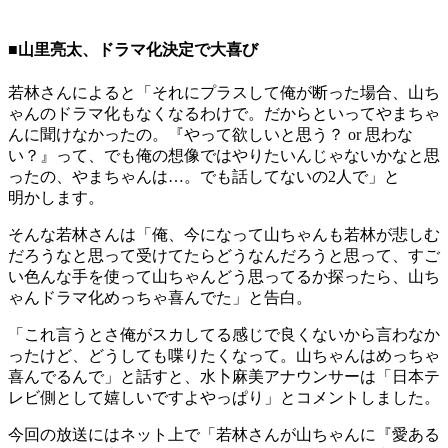
■山里亮太、ドラマ化決定で大喜び
若林さんによると「それにプラスして俺が断った場合、山ち
ゃんのドラマ化もなくなるわけで。だからといってやまちゃ
んに聞けなかったの。『やって欲しいと思う？ or 思わな
い？』って、でも俺の想像ではやりたいんじゃないかなと思
ったの、やまちゃんは…。でも話してないの2人で」と
明かします。
そんな若林さんは「俺、今になって山ちゃんも若林が悲しむ
だろうなと思って受けてたらどうなんだろうと思って、すご
い色んな手を使って山ちゃんどう思ってるか探ったら、山ち
ゃんドラマ化めっちゃ喜んでた」と告白。
「これ言うとさ俺がスカしてる感じで良くないから言わなか
ったけど、どうしても喋りたくなって。山ちゃんはめっちゃ
喜んでるんで」と話すと、水卜麻美アナウンサーは「日本テ
レビ側として嬉しいですよやっぱり」とコメントしました。
今回の放送にはネット上で「若林さんが山ちゃんに『愛ある