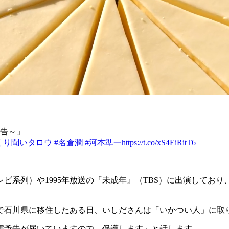
告～」
くり聞いタロウ
#名倉潤
#河本準一
https://t.co/xS4EiRitT6
レビ系列）や1995年放送の『未成年』（TBS）に出演してお
全員で石川県に移住したある日、いしださんは「いかつい人」に取
害予告が届いていますので、保護します」と話します。