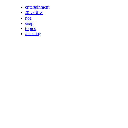
entertainment
エンタメ
hot
snap
topics
#hashtag