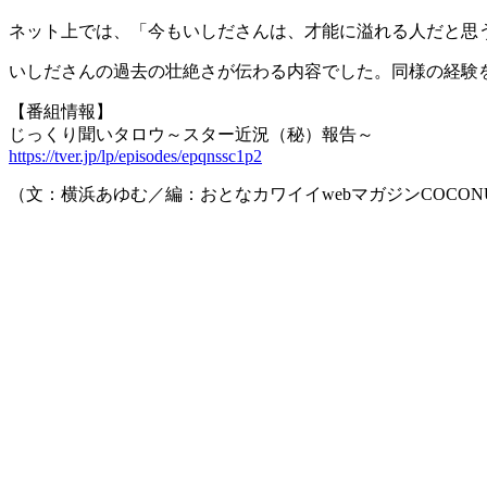
ネット上では、「今もいしださんは、才能に溢れる人だと思
いしださんの過去の壮絶さが伝わる内容でした。同様の経験
【番組情報】
じっくり聞いタロウ～スター近況（秘）報告～
https://tver.jp/lp/episodes/epqnssc1p2
（文：横浜あゆむ／編：おとなカワイイwebマガジンCOCON