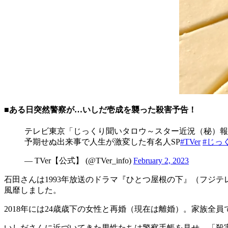
■ある日突然警察が…いしだ壱成を襲った殺害予告！
テレビ東京「じっくり聞いタロウ～スター近況（秘）報
予期せぬ出来事で人生が激変した有名人SP
#TVer
#じっ
— TVer【公式】 (@TVer_info)
February 2, 2023
石田さんは1993年放送のドラマ『ひとつ屋根の下』（フジテ
風靡しました。
2018年には24歳歳下の女性と再婚（現在は離婚）。家族
いしださんに近づいてきた男性たちは警察手帳を見せ、「殺