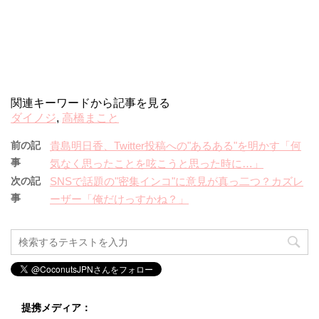
関連キーワードから記事を見る
ダイノジ
,
高橋まこと
前の記
貴島明日香、Twitter投稿への"あるある"を明かす「何
事
気なく思ったことを呟こうと思った時に…」
次の記
SNSで話題の"密集インコ"に意見が真っ二つ？カズレ
事
ーザー「俺だけっすかね？」
提携メディア：