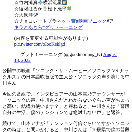
☆竹内涼真
横浜流星
☆綾瀬はるか
松下洸平
☆大泉洋
☆チョコレートプラネット
#映画ソニック
#ア
キラとあきら
#グッドモーニング
(内容を変更する可能性があります)
pic.twitter.com/oIooKeklgd
— グッド！モーニング (@goodmorning_tv)
August
18, 2022
公開中の映画「ソニック・ザ・ムービー／ソニック VS ナッ
クルズ」の日本語吹替版で主人公・ソニックの声を演じる中
川さん。
今回の番組で、インタビュアーの山本雪乃アナウンサーが
「ソニックの声、中川さんだとわからないぐらい声がちょっ
と高い。結構力使います？」と尋ねると、中川さんは「普段
自分の生活、僕のテンションでは絶対出ない声」と返答。
続けて、山本アナが「テンション何倍ぐらいですか？ソニッ
クの時は」と問いかけると、中川さんは「10段階で僕の普段