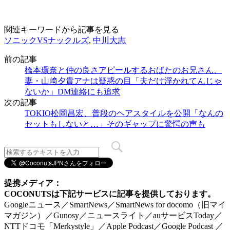
関連キーワードから記事を見る
ソニックVSナックルズ
,
中川大志
前の記事
橋本環奈と仲の良さアピールするおばたのお兄さん、
妻・山﨑夕貴アナは疑惑の目「夫だけ浮かれてんじゃ
ないか」DM連絡にも追求
次の記事
TOKIO松岡昌宏、普段のヘアスタイルを公開「なんの
セットもしないと…」そのギャップに驚愕の声も
提携メディア：
COCONUTSは下記サービスに記事を提供しております。
Googleニュース／SmartNews／SmartNews for docomo（旧マイ
マガジン）／Gunosy／ニュースライト／auサービスToday／
NTTドコモ「Merkystyle」／Apple Podcast／Google Podcast ／