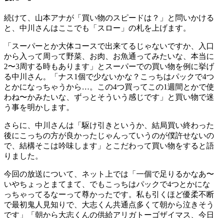
続けて、山本アナが「買い物のスピードは？」と問いかける
と、中川さんはここでも「スロー」の札を上げます。
「スーパーとか大体コースで出来てるじゃないですか、入口
から入って周って野菜、お肉、お魚通ってみたいな、本当に
2〜3周する時もあります」とスーパーでの買い物を例に挙げ
る中川さん。「ナス1個で少ないかな？こっちはパックで4つ
とかになっちゃうから…。この4つ買ってこの1週間とかで使
わね〜かみたいな、ずっとそういう感じです」と買い物で迷
う事を明かします。
さらに、中川さんは「駆け引きというか、結局買い終わった
後にこっちの方が良かったじゃんっていうのが僕許せないの
で、結構そこは吟味します」とこだわって買い物をすると語
りました。
今回の放送について、ネット上では「一個で足りるかなあ〜
いやちょっとまてまて、でもこっちはパックで4つとかにな
っちゃってるなーって尊かったです。私も引くほど優柔不断
で最初鬼人見知りで、大志くん共通点多くて朝から泣きそう
です」「朝から大志くんの供給アリガトーゴザイマス、今日