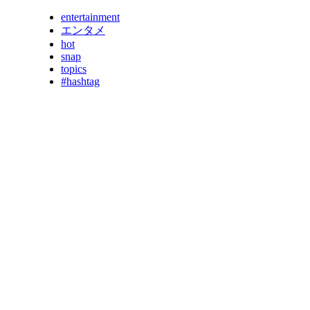
entertainment
エンタメ
hot
snap
topics
#hashtag