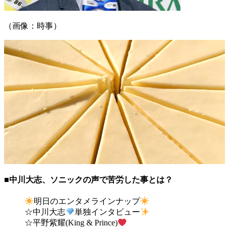
（画像：時事）
■中川大志、ソニックの声で苦労した事とは？
明日のエンタメラインナップ
☆中川大志
単独インタビュー
☆平野紫耀(King & Prince)