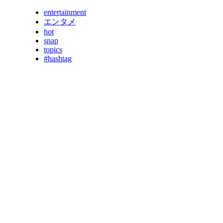
entertainment
エンタメ
hot
snap
topics
#hashtag