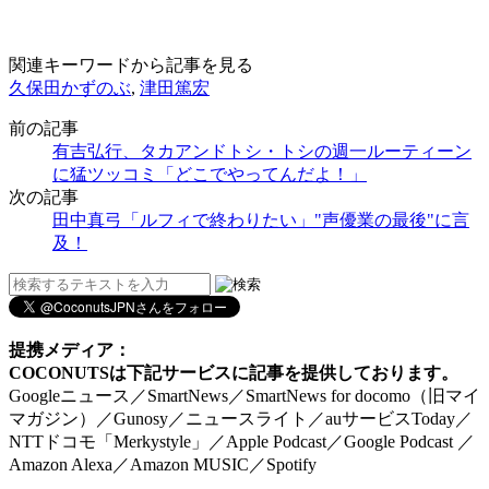
関連キーワードから記事を見る
久保田かずのぶ
,
津田篤宏
前の記事
有吉弘行、タカアンドトシ・トシの週一ルーティーン
に猛ツッコミ「どこでやってんだよ！」
次の記事
田中真弓「ルフィで終わりたい」"声優業の最後"に言
及！
提携メディア：
COCONUTSは下記サービスに記事を提供しております。
Googleニュース／SmartNews／SmartNews for docomo（旧マイ
マガジン）／Gunosy／ニュースライト／auサービスToday／
NTTドコモ「Merkystyle」／Apple Podcast／Google Podcast ／
Amazon Alexa／Amazon MUSIC／Spotify