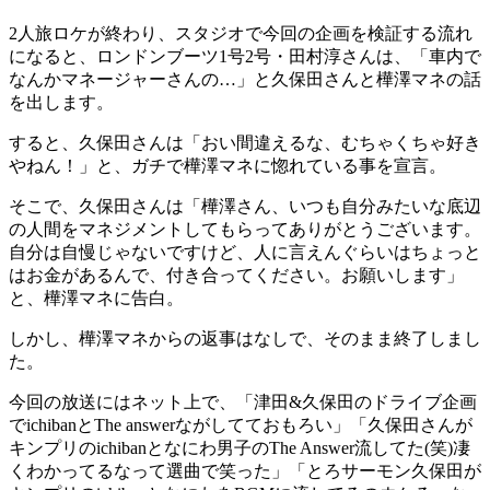
2人旅ロケが終わり、スタジオで今回の企画を検証する流れ
になると、ロンドンブーツ1号2号・田村淳さんは、「車内で
なんかマネージャーさんの…」と久保田さんと樺澤マネの話
を出します。
すると、久保田さんは「おい間違えるな、むちゃくちゃ好き
やねん！」と、ガチで樺澤マネに惚れている事を宣言。
そこで、久保田さんは「樺澤さん、いつも自分みたいな底辺
の人間をマネジメントしてもらってありがとうございます。
自分は自慢じゃないですけど、人に言えんぐらいはちょっと
はお金があるんで、付き合ってください。お願いします」
と、樺澤マネに告白。
しかし、樺澤マネからの返事はなしで、そのまま終了しまし
た。
今回の放送にはネット上で、「津田&久保田のドライブ企画
でichibanとThe answerながしてておもろい」「久保田さんが
キンプリのichibanとなにわ男子のThe Answer流してた(笑)凄
くわかってるなって選曲で笑った」「とろサーモン久保田が