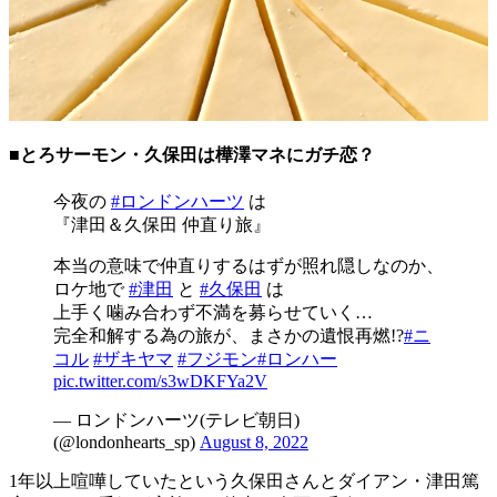
■とろサーモン・久保田は樺澤マネにガチ恋？
今夜の
#ロンドンハーツ
は
『津田＆久保田 仲直り旅』
本当の意味で仲直りするはずが照れ隠しなのか、
ロケ地で
#津田
と
#久保田
は
上手く噛み合わず不満を募らせていく…
完全和解する為の旅が、まさかの遺恨再燃!?
#ニ
コル
#ザキヤマ
#フジモン
#ロンハー
pic.twitter.com/s3wDKFYa2V
— ロンドンハーツ(テレビ朝日)
(@londonhearts_sp)
August 8, 2022
1年以上喧嘩していたという久保田さんとダイアン・津田篤