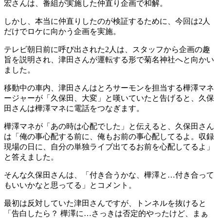
宏さんは、番組が実施した仲直り企画で和解。
しかし、本当に仲直りしたのが検証するために、今回は2人
だけでロケに向かう企画を実施。
テレビ朝日前に呼び出された2人は、スタッフから企画の趣
旨を説明され、津田さんが運転する形で菊名神社へと向かい
ました。
移動中の車内、津田さんはとろサーモンを担当する樺澤マネ
ージャーが「久保田、大変」と嘆いていたと告げると、久保
田さんは樺澤マネに電話をつなぎます。
樺澤マネが「あの時は心配でした」と伝えると、久保田さん
は「俺の事心配する前に、俺もお前の事心配してるよ。収録
現場の日に、自分の単独ライブ出てるお前を心配してるよ」
と答えました。
そんな久保田さんは、「付き合うかな、樺澤と…付き合って
もいいかなと思ってる」とコメント。
最初は反対していた津田さんですが、トンネルを抜けると
「告白したら？ 樺澤に…さっきは否定的やったけど、まぁ