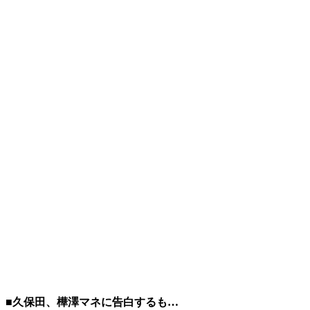
■久保田、樺澤マネに告白するも…