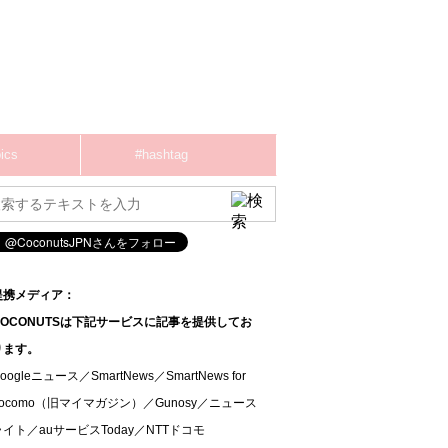
ics
#hashtag
提携メディア：
COCONUTSは下記サービスに記事を提供してお
ります。
oogleニュース／SmartNews／SmartNews for
docomo（旧マイマガジン）／Gunosy／ニュース
ライト／auサービスToday／NTTドコモ