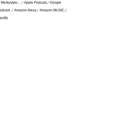
Merkystyle」／Apple Podcast／Google
odcast ／Amazon Alexa／Amazon MUSIC／
potify