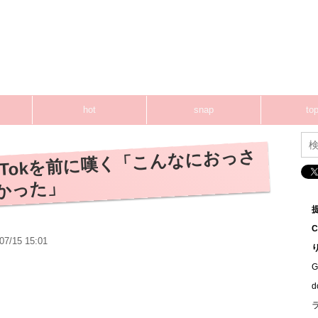
hot
snap
top
kTokを前に嘆く「こんなにおっさ
かった」
07/15 15:01
G