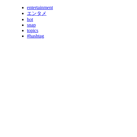
entertainment
エンタメ
hot
snap
topics
#hashtag