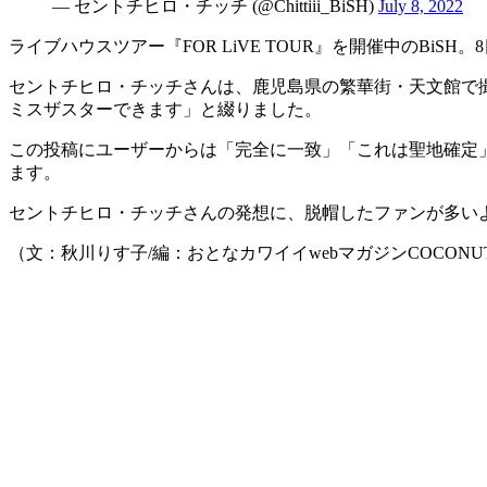
— セントチヒロ・チッチ (@Chittiii_BiSH)
July 8, 2022
ライブハウスツアー『FOR LiVE TOUR』を開催中のB
セントチヒロ・チッチさんは、鹿児島県の繁華街・天文館で撮
ミスザスターできます」と綴りました。
この投稿にユーザーからは「完全に一致」「これは聖地確定
ます。
セントチヒロ・チッチさんの発想に、脱帽したファンが多いよ
（文：秋川りす子/編：おとなカワイイwebマガジンCOCONU