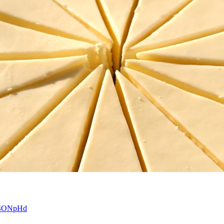
Iw4ONpHd