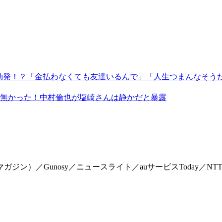
ル勃発！？「金払わなくても友達いるんで」「人生つまんなそう
無かった！中村倫也が塩崎さんは静かだと暴露
マイマガジン）／Gunosy／ニュースライト／auサービスToday／NTTドコモ「Me