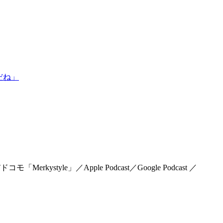
だね」
rkystyle」／Apple Podcast／Google Podcast ／