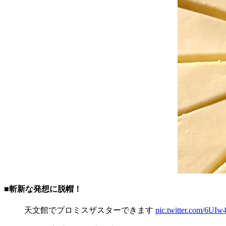
■斬新な発想に脱帽！
天文館でプロミスザスターできます
pic.twitter.com/6U