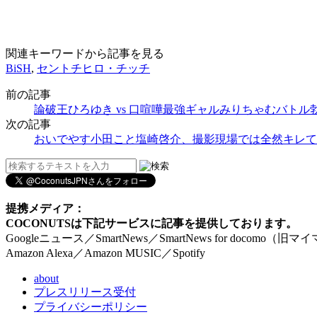
関連キーワードから記事を見る
BiSH
,
セントチヒロ・チッチ
前の記事
論破王ひろゆき vs 口喧嘩最強ギャルみりちゃむバト
次の記事
おいでやす小田こと塩崎啓介、撮影現場では全然キレて
提携メディア：
COCONUTSは下記サービスに記事を提供しております。
Googleニュース／SmartNews／SmartNews for docomo（旧
Amazon Alexa／Amazon MUSIC／Spotify
about
プレスリリース受付
プライバシーポリシー