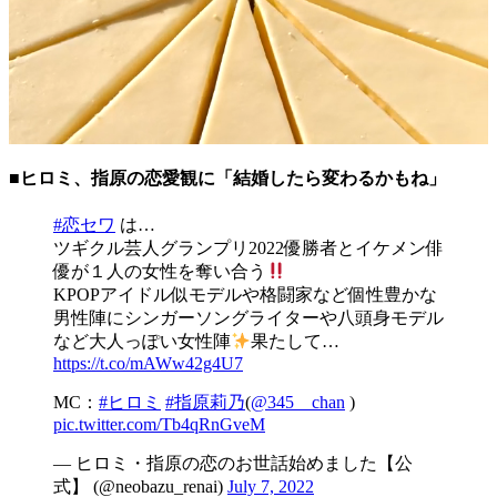
■ヒロミ、指原の恋愛観に「結婚したら変わるかもね」
#恋セワ
は…
ツギクル芸人グランプリ2022優勝者とイケメン俳
優が１人の女性を奪い合う
KPOPアイドル似モデルや格闘家など個性豊かな
男性陣にシンガーソングライターや八頭身モデル
など大人っぽい女性陣
果たして…
https://t.co/mAWw42g4U7
MC：
#ヒロミ
#指原莉乃
(
@345__chan
)
pic.twitter.com/Tb4qRnGveM
— ヒロミ・指原の恋のお世話始めました【公
式】 (@neobazu_renai)
July 7, 2022