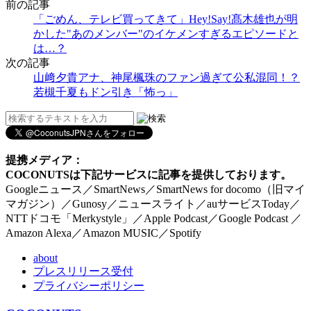
前の記事
「ごめん、テレビ買ってきて」Hey!Say!髙木雄也が明
かした"あのメンバー"のイケメンすぎるエピソードと
は…？
次の記事
山﨑夕貴アナ、神尾楓珠のファン過ぎて公私混同！？
若槻千夏もドン引き「怖っ」
提携メディア：
COCONUTSは下記サービスに記事を提供しております。
Googleニュース／SmartNews／SmartNews for docomo（旧マイ
マガジン）／Gunosy／ニュースライト／auサービスToday／
NTTドコモ「Merkystyle」／Apple Podcast／Google Podcast ／
Amazon Alexa／Amazon MUSIC／Spotify
about
プレスリリース受付
プライバシーポリシー