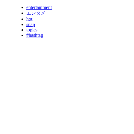
entertainment
エンタメ
hot
snap
topics
#hashtag