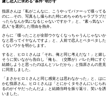
慮し恋人に求める"条件"明かす
指原さんは「私がこんなに、こうやってバァーって喋ってる
のに…その、写真もし撮られた時にめちゃめちゃラブラブだ
ったらなんか気になるじゃないですか？」と、"素っ気ない
恋人"を選択した理由を熱弁。
さらに「喋ったことが全部ウケなくなっちゃうんじゃないか
なと思ってイヤなんですよ」と、人前で恋人とベタベタした
くないワケを明かします。
すると、ヒロミさんは「それ、俺と同じ考えだな！」と嬉し
そうに笑いながら告白し「俺も、（交際が）バレた時にすぐ
結婚しようと思ったのほんとソレだから」と指原さんの意見
に同意しました。
「まさかヒロミさんと同じ感覚とは思わなかった」と、はに
かむ指原さん。ヒロミさんは「とにかくタモさんにいじられ
るのがイヤだったんだよ」と結婚当時を振り返り、笑いを誘
いました。