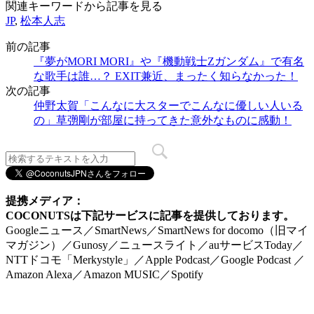
関連キーワードから記事を見る
JP
,
松本人志
前の記事
『夢がMORI MORI』や『機動戦士Ζガンダム』で有名
な歌手は誰…？ EXIT兼近、まったく知らなかった！
次の記事
仲野太賀「こんなに大スターでこんなに優しい人いる
の」草彅剛が部屋に持ってきた意外なものに感動！
提携メディア：
COCONUTSは下記サービスに記事を提供しております。
Googleニュース／SmartNews／SmartNews for docomo（旧マイ
マガジン）／Gunosy／ニュースライト／auサービスToday／
NTTドコモ「Merkystyle」／Apple Podcast／Google Podcast ／
Amazon Alexa／Amazon MUSIC／Spotify