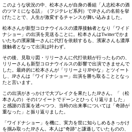
このような状況の中、松本さんが自身の番組「人志松本の酒
のツマミになる話」（フジテレビ系列）でJPさんの名前を挙
げたことで、人生が激変するチャンスが舞い込みました。
松本さんが新型コロナウイルスの濃厚接触者となり「ワイド
ナショー」の出演を見送ることに。松本さんはTwitterでかま
いたちの濱家隆一さんに代打を依頼するも、濱家さんも濃厚
接触者となって出演は叶わず。
その後、見取り図・リリーさんに代打依頼が行ったものの、
リリーさんも新型コロナウイルスの影響で出演できませんで
した。最終的に松本さんが「リリーよりJPやな」とツイート
し、JPさんは「ワイドナショー」出演を勝ち取ることとなっ
たと言います。
この出演がきっかけで大ブレイクを果たしたJPさん。「（松
本さんの）その1ツイートでドーンとひっくり返りました」
と感謝の言葉を述べつつ、当時の出来事については「奇跡が
重なった」と振り返りました。
「ワイドナショー」を機に、実力を世に知らしめるきっかけ
を掴み取ったJPさん。本人は"奇跡"と謙遜していたものの、