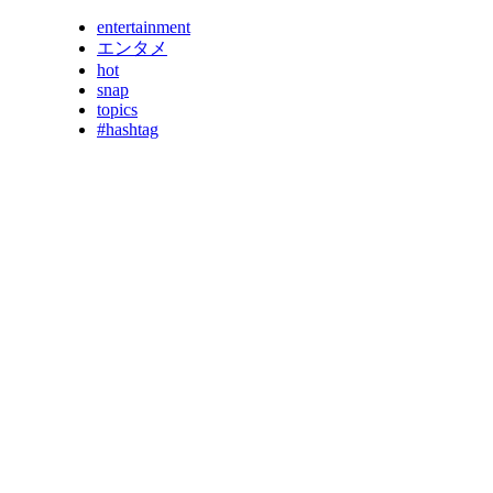
entertainment
エンタメ
hot
snap
topics
#hashtag