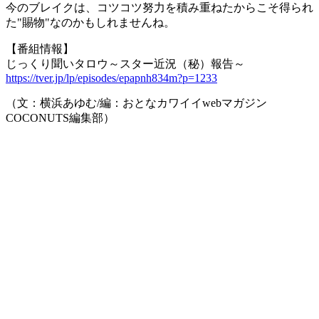
今のブレイクは、コツコツ努力を積み重ねたからこそ得られ
た"賜物"なのかもしれませんね。
【番組情報】
じっくり聞いタロウ～スター近況（秘）報告～
https://tver.jp/lp/episodes/epapnh834m?p=1233
（文：横浜あゆむ/編：おとなカワイイwebマガジン
COCONUTS編集部）