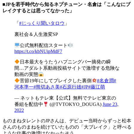
■JPを若手時代から知るネプチューン・名倉は「こんなにブ
レイクするとは思ってなかった」
「
#じっくり聞いタロウ
」
裏社会＆人生激変SP
公式無料配信スタート
https://t.co/kbNUipMdF7
日本最大をうたうハプニングバー摘発の瞬
間…アダルト系動画投稿サイトで激増する危険な
動画の実態
苦節19年にしてブレイクした裏側
#名倉潤
#
河本準一
#熊切あさ美
#石原行雄
#JP
#藤江萌
— ネットもテレ東【公式】無料でテレビ東京の
番組を配信中
(@TVTOKYO_DOUGA)
June 23,
2022
ものまねタレントのJPさんは、デビュー当時からずっと松本
さんのものまねを続けていたものの「大ブレイク」と呼べる
ような仕事の激増はなかったそう。