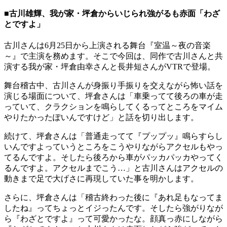
■古川雄輝、我が家・坪倉からいじられ強がるも赤面「わざ
とですよ」
古川さんは6月25日から上演される舞台『室温～夜の音楽
～』で主演を務めます。そこで今回は、同作で古川さんと共
演する我が家・坪倉由幸さんと長井短さんがVTRで登場。
舞台稽古中、古川さんが身振り手振りを交えながら怖い話を
演じる場面について、坪倉さんは「車乗ってて後ろの車が走
っていて、クラクションを鳴らしてくるってところをマイム
やりたかったぽいんですけど」と話を切り出します。
続けて、坪倉さんは「普通走ってて『プップッ』鳴らすらし
いんですよっていうところをこうやりながらアクセルもやっ
てるんですよ。そしたら後ろから車がパッカパッカやってく
るんですよ。アクセルまでこう…」と古川さんはアクセルの
動きまで足で大げさに再現していた事を明かします。
さらに、坪倉さんは「稽古終わった後に『あれ足もなってま
したね』ってちょっとイジったんです。そしたら強がりなが
ら『わざとですよ』って可愛かったな。顔真っ赤にしながら