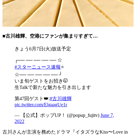
■古川雄輝、空港にファンが集まりすぎて…
きょう6月7日(火)放送予定
┌── ── ── ── ── ☆
#スターニュース速報
⭐️
☆── ── ── ── ── ┘
いま旬ゲストをお招き🤭
生Talkで新たな魅力を引き出します
第47回ゲスト👑:
#古川雄輝
pic.twitter.com/ElgaagUe1r
— 【公式】ポップUP！ (@popup_fujitv)
June 7,
2022
古川さんが主演を務めたドラマ『イタズラなKiss〜Love in