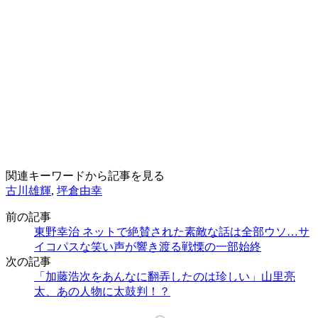
関連キーワードから記事を見る
古川雄輝
,
坪倉由幸
前の記事
東野幸治 ネットで絶賛された素敵な話は全部ウソ…サ
イコパスな笑い声が響き渡る戦慄の一部始終
次の記事
「加藤浩次をあんなに翻弄したのは珍しい」山里亮
太、あの人物に太鼓判！？