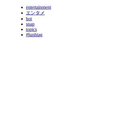
entertainment
エンタメ
hot
snap
topics
#hashtag