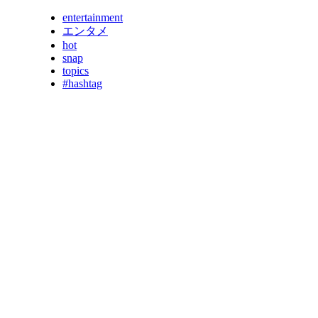
entertainment
エンタメ
hot
snap
topics
#hashtag