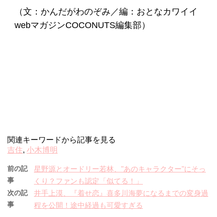
（文：かんだがわのぞみ／編：おとなカワイイ
webマガジンCOCONUTS編集部）
関連キーワードから記事を見る
吉住
,
小木博明
前の記
星野源とオードリー若林、"あのキャラクター"にそっ
事
くり？ファンも認定「似てる！」
次の記
井手上漠、『着せ恋』喜多川海夢になるまでの変身過
事
程を公開！途中経過も可愛すぎる