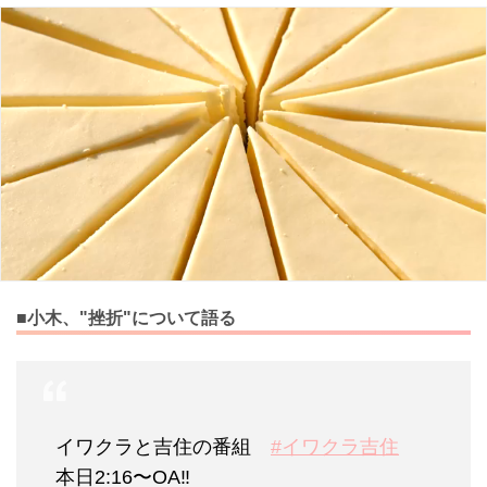
■小木、"挫折"について語る
イワクラと吉住の番組
#イワクラ吉住
本日2:16〜OA‼︎