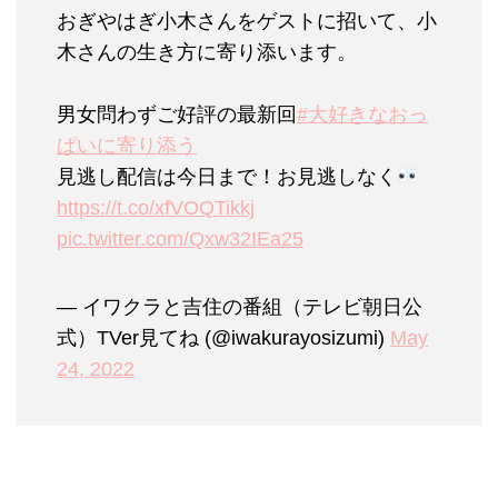
おぎやはぎ小木さんをゲストに招いて、小
木さんの生き方に寄り添います。
男女問わずご好評の最新回
#大好きなおっ
ぱいに寄り添う
見逃し配信は今日まで！お見逃しなく
https://t.co/xfVOQTikkj
pic.twitter.com/Qxw32IEa25
— イワクラと吉住の番組（テレビ朝日公
式）TVer見てね (@iwakurayosizumi)
May
24, 2022