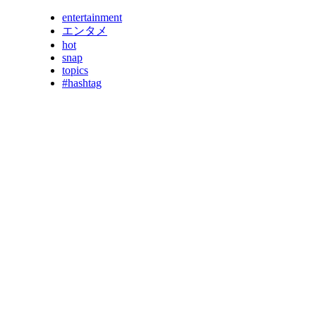
entertainment
エンタメ
hot
snap
topics
#hashtag