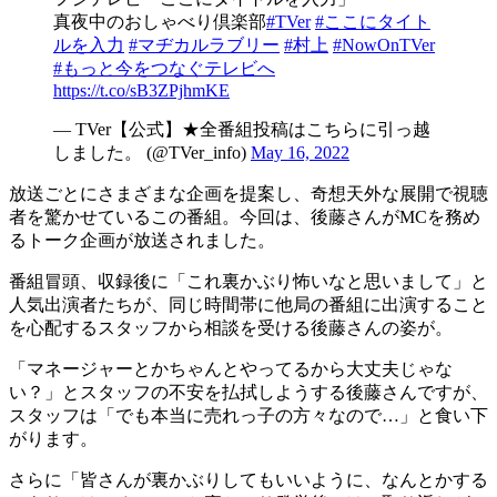
真夜中のおしゃべり倶楽部
#TVer
#ここにタイト
ルを入力
#マヂカルラブリー
#村上
#NowOnTVer
#もっと今をつなぐテレビへ
https://t.co/sB3ZPjhmKE
— TVer【公式】★全番組投稿はこちらに引っ越
しました。 (@TVer_info)
May 16, 2022
放送ごとにさまざまな企画を提案し、奇想天外な展開で視聴
者を驚かせているこの番組。今回は、後藤さんがMCを務め
るトーク企画が放送されました。
番組冒頭、収録後に「これ裏かぶり怖いなと思いまして」と
人気出演者たちが、同じ時間帯に他局の番組に出演すること
を心配するスタッフから相談を受ける後藤さんの姿が。
「マネージャーとかちゃんとやってるから大丈夫じゃな
い？」とスタッフの不安を払拭しようする後藤さんですが、
スタッフは「でも本当に売れっ子の方々なので…」と食い下
がります。
さらに「皆さんが裏かぶりしてもいいように、なんとかする