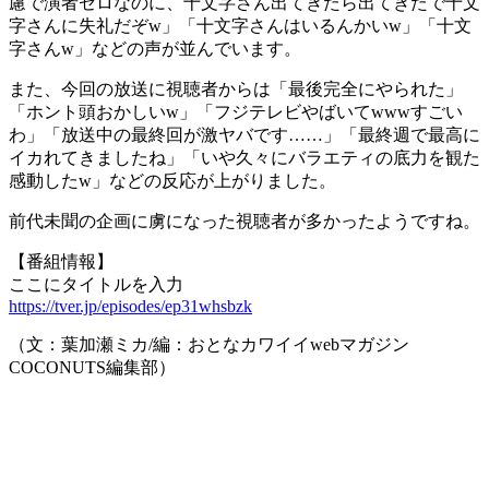
慮で演者ゼロなのに、十文字さん出てきたら出てきたで十文
字さんに失礼だぞw」「十文字さんはいるんかいw」「十文
字さんw」などの声が並んでいます。
また、今回の放送に視聴者からは「最後完全にやられた」
「ホント頭おかしいw」「フジテレビやばいてwwwすごい
わ」「放送中の最終回が激ヤバです……」「最終週で最高に
イカれてきましたね」「いや久々にバラエティの底力を観た
感動したw」などの反応が上がりました。
前代未聞の企画に虜になった視聴者が多かったようですね。
【番組情報】
ここにタイトルを入力
https://tver.jp/episodes/ep31whsbzk
（文：葉加瀬ミカ/編：おとなカワイイwebマガジン
COCONUTS編集部）