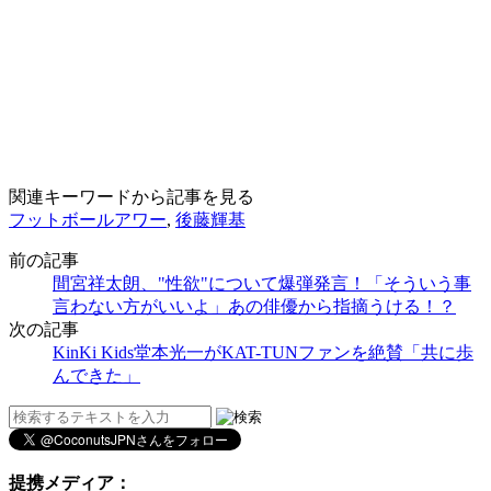
関連キーワードから記事を見る
フットボールアワー
,
後藤輝基
前の記事
間宮祥太朗、"性欲"について爆弾発言！「そういう事
言わない方がいいよ」あの俳優から指摘うける！？
次の記事
KinKi Kids堂本光一がKAT-TUNファンを絶賛「共に歩
んできた」
提携メディア：