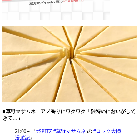
■草野マサムネ、アノ香りにワクワク「独特のにおいがして
きて…」
21:00～『
#SPITZ
#草野マサムネ
の
#ロック大陸
漫遊記
』