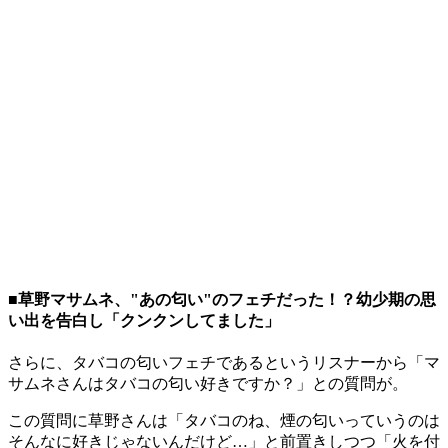
■草野マサムネ、"あの匂い"のフェチだった！？幼少期の思
い出を告白し「クンクンしてました」
さらに、タバコの匂いフェチであるというリスナーから「マ
サムネさんはタバコの匂い好きですか？」との質問が。
この質問に草野さんは「タバコのね、煙の匂いっていうのは
そんなに好きじゃないんだけど…」と前置きしつつ「火を付