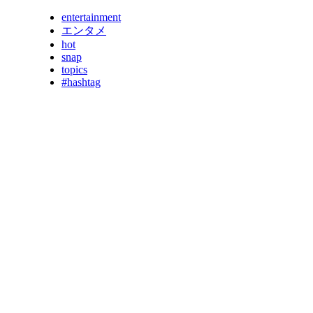
entertainment
エンタメ
hot
snap
topics
#hashtag