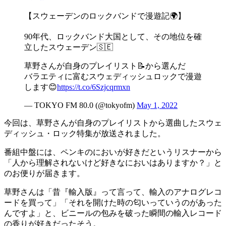
【スウェーデンのロックバンドで漫遊記🌍】
90年代、ロックバンド大国として、その地位を確
立したスウェーデン🇸🇪
草野さんが自身のプレイリスト📝から選んだ
バラエティに富むスウェディッシュロックで漫遊
します😊
https://t.co/6Szjcqrmxn
— TOKYO FM 80.0 (@tokyofm)
May 1, 2022
今回は、草野さんが自身のプレイリストから選曲したスウェ
ディッシュ・ロック特集が放送されました。
番組中盤には、ペンキのにおいが好きだというリスナーから
「人から理解されないけど好きなにおいはありますか？」と
のお便りが届きます。
草野さんは「昔『輸入版』って言って、輸入のアナログレコ
ードを買って」「それを開けた時の匂いっていうのがあった
んですよ」と、ビニールの包みを破った瞬間の輸入レコード
の香りが好きだったそう。