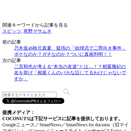
関連キーワードから記事を見る
スピッツ
,
草野マサムネ
前の記事
乃木坂46秋元真夏、疑惑の「始球式で二塁向き事件」
ボケなのか？ガチなのか？ついに真相判明！！
次の記事
二宮和也が考える“本当の友達”とは…！？相葉雅紀の
名を挙げ「相葉くんのバカな話してるわけじゃないで
すか」
提携メディア：
COCONUTSは下記サービスに記事を提供しております。
Googleニュース／SmartNews／SmartNews for docomo（旧マイ
マガジン）／Gunosy／ニュースライト／auサービスToday／