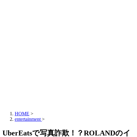
HOME
>
entertainment
>
UberEatsで写真詐欺！？ROLANDのイ