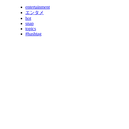
entertainment
エンタメ
hot
snap
topics
#hashtag