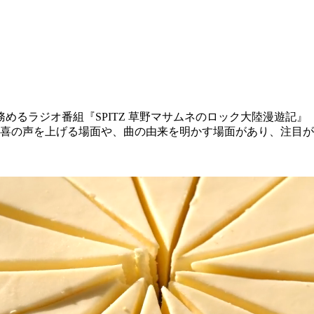
るラジオ番組『SPITZ 草野マサムネのロック大陸漫遊記』（T
歓喜の声を上げる場面や、曲の由来を明かす場面があり、注目