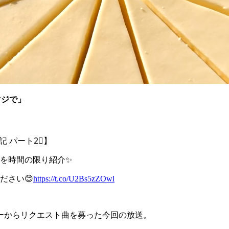
マジで」
』
 パート2⃣】
を時間の限り紹介✨
ださい😊
https://t.co/U2Bs5zZOwl
ーからリクエスト曲を募った今回の放送。