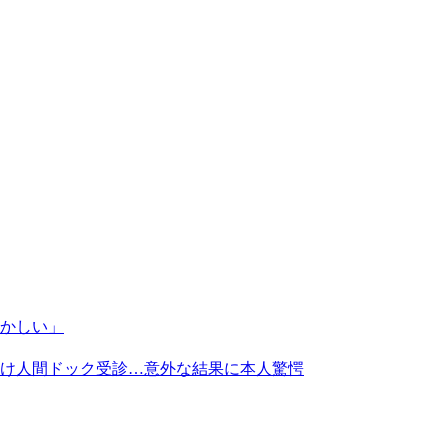
かしい」
け人間ドック受診…意外な結果に本人驚愕