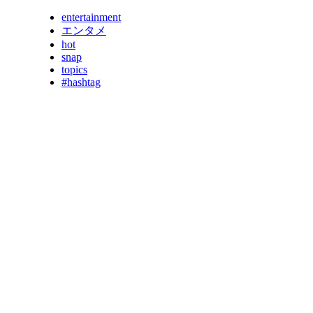
entertainment
エンタメ
hot
snap
topics
#hashtag