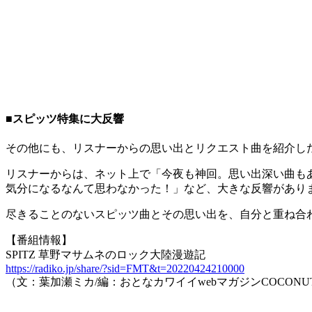
■スピッツ特集に大反響
その他にも、リスナーからの思い出とリクエスト曲を紹介した
リスナーからは、ネット上で「今夜も神回。思い出深い曲も
気分になるなんて思わなかった！」など、大きな反響があり
尽きることのないスピッツ曲とその思い出を、自分と重ね合
【番組情報】
SPITZ 草野マサムネのロック大陸漫遊記
https://radiko.jp/share/?sid=FMT&t=20220424210000
（文：葉加瀬ミカ/編：おとなカワイイwebマガジンCOCONU