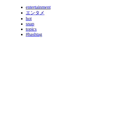
entertainment
エンタメ
hot
snap
topics
#hashtag