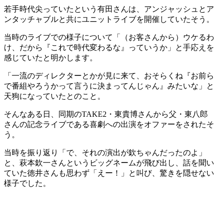
若手時代尖っていたという有田さんは、アンジャッシュとア
ンタッチャブルと共にユニットライブを開催していたそう。
当時のライブでの様子について「（お客さんから）ウケるわ
け、だから『これで時代変わるな』っていうか」と手応えを
感じていたと明かします。
「一流のディレクターとかが見に来て、おそらくね『お前ら
で番組やろうかって言うに決まってんじゃん』みたいな」と
天狗になっていたとのこと。
そんなある日、同期のTAKE2・東貴博さんから父・東八郎
さんの記念ライブである喜劇への出演をオファーをされたそ
う。
当時を振り返り「で、それの演出が欽ちゃんだったのよ」
と、萩本欽一さんというビッグネームが飛び出し、話を聞い
ていた徳井さんも思わず「えー！」と叫び、驚きを隠せない
様子でした。