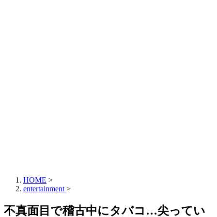
HOME
>
entertainment
>
不真面目で稽古中にタバコ…尖ってい