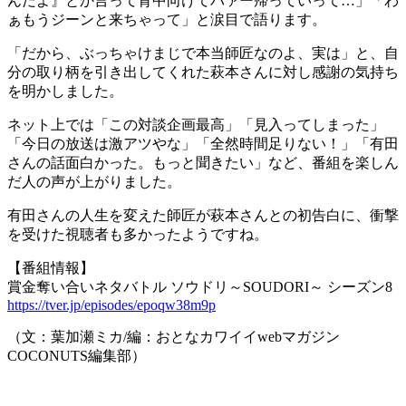
んだよ』とか言って背中向けてバァー帰っていって…」「わ
ぁもうジーンと来ちゃって」と涙目で語ります。
「だから、ぶっちゃけまじで本当師匠なのよ、実は」と、自
分の取り柄を引き出してくれた萩本さんに対し感謝の気持ち
を明かしました。
ネット上では「この対談企画最高」「見入ってしまった」
「今日の放送は激アツやな」「全然時間足りない！」「有田
さんの話面白かった。もっと聞きたい」など、番組を楽しん
だ人の声が上がりました。
有田さんの人生を変えた師匠が萩本さんとの初告白に、衝撃
を受けた視聴者も多かったようですね。
【番組情報】
賞金奪い合いネタバトル ソウドリ～SOUDORI～ シーズン8
https://tver.jp/episodes/epoqw38m9p
（文：葉加瀬ミカ/編：おとなカワイイwebマガジン
COCONUTS編集部）