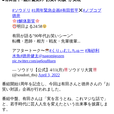
#ソウドリ
#1周年緊急企画
#有田哲平
#ノブコブ
徳井
#解体新笑
明日よる24:58
有田が語る"90年代お笑いシーン"
転機・恩師・相方・戦友・先輩後輩...
アフタートーク〜
#くりぃむしちゅー
#海砂利
水魚
#徳井健太
@nagomigozen
pic.twitter.com/ag6ou8luen
— ソウドリ【公式】4/11(月)
ソウドリ大賞
(@soudori_tbs)
April 3, 2022
番組開始1周年を記念し、今回は有田さんと徳井さんの『お
笑い対談』企画が行われました。
番組中盤、有田さんは「実を言うとね、これマジな話で」
と、若手時代に芸人人生を変えたという出来事を披露しま
す。