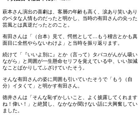
萩本さん演出の喜劇は、客層の年齢も高く、涙あり笑いあり
のベタな人情ものだったと明かし、当時の有田さんの尖った
芸風とは真逆だったとのこと。
有田さんは「（台本）見て、愕然として…もう稽古とかも真
面目に全然やらないわけよ」と当時を振り返ります。
続けて「『いいよ別に』とか（言って）タバコがんがん吸い
ながら」と周囲が一生懸命セリフを覚えている中、いい加減
なことばかりしてふざけていたそう。
そんな有田さんの姿に周囲も引いていたそうで「もう（自
分）イタくて」と明かす有田さん。
徳井さんは「そんな恥ずかしいこと、よく披露してくれます
ね！偉い！」と絶賛し、なかなか聞けない話に大興奮してい
ました。