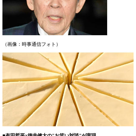
（画像：時事通信フォト）
■有田哲平×徳井健太の"お笑い対談"が実現