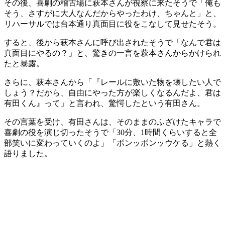
その後、喜劇の稽古場に萩本さんが視察に来たそうで「俺も
そう、さすがに大人なんだからやったわけ、ちゃんと」と、
リハーサルでは台本通り真面目に役をこなして見せたそう。
すると、後から萩本さんに呼び出されたそうで「なんで君は
真面目にやるの？」と、驚きの一言を萩本さんからかけられ
たと暴露。
さらに、萩本さんから「『レールに敷いた物を壊したい人で
しょう？だから、自由にやった方が楽しくなるんだよ、君は
有田くん』って」と言われ、驚愕したという有田さん。
その言葉を受け、有田さんは、そのままのふざけたキャラで
喜劇の役を演じ切ったそうで「30分、1時間くらいすると全
部笑いに変わっていくのよ」「ボンッボンッウケる」と熱く
語りました。