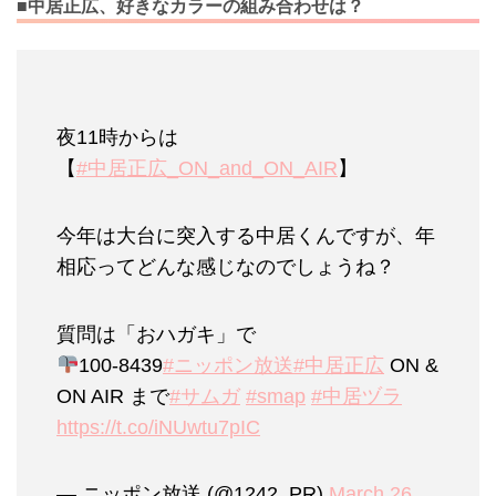
■中居正広、好きなカラーの組み合わせは？
夜11時からは
【
#中居正広_ON_and_ON_AIR
】
今年は大台に突入する中居くんですが、年
相応ってどんな感じなのでしょうね？
質問は「おハガキ」で
100-8439
#ニッポン放送
#中居正広
ON &
ON AIR まで
#サムガ
#smap
#中居ヅラ
https://t.co/iNUwtu7pIC
— ニッポン放送 (@1242_PR)
March 26,