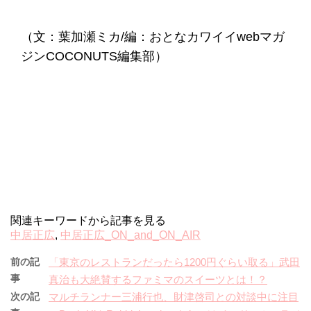
（文：葉加瀬ミカ/編：おとなカワイイwebマガ
ジンCOCONUTS編集部）
関連キーワードから記事を見る
中居正広
,
中居正広_ON_and_ON_AIR
前の記
「東京のレストランだったら1200円ぐらい取る」武田
事
真治も大絶賛するファミマのスイーツとは！？
次の記
マルチランナー三浦行也、財津啓司との対談中に注目