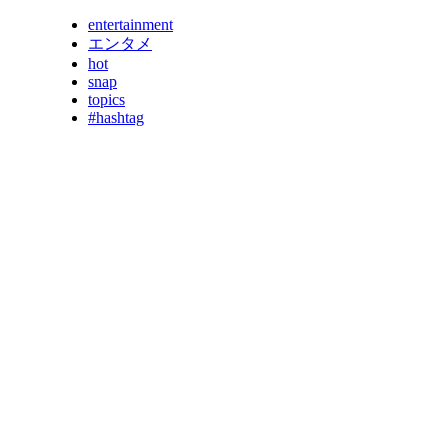
entertainment
エンタメ
hot
snap
topics
#hashtag