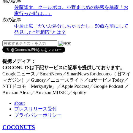
前の記事
佐藤隆太、クールポコ。小野まじめの秘密を暴露「お
家行った時は…」
次の記事
中居正広「だいぶ処分しちゃったし」50歳を前にして
発見した“年相応”とは？
提携メディア：
COCONUTSは下記サービスに記事を提供しております。
Googleニュース／SmartNews／SmartNews for docomo（旧マイ
マガジン）／Gunosy／ニュースライト／auサービスToday／
NTTドコモ「Merkystyle」／Apple Podcast／Google Podcast ／
Amazon Alexa／Amazon MUSIC／Spotify
about
プレスリリース受付
プライバシーポリシー
COCONUTS