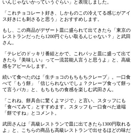
いんじゃないかっていうぐらい」と表現しました。
「これチョコレート好き、しかものこの冷えてる感じがアイ
ス好きにも刺さると思う」とおすすめします。
もし、この商品がデザート皿に盛られて出てきたら「東京の
レストランだったら1200円ぐらい取るんじゃない？」と武田
さん。
「テレビのドッキリ番組とかで、これパッと皿に盛って出て
きたら『美味しい』って一流芸能人言うと思うよ」と、高級
感をアピールします。
続いて食べたのは「生チョコのもちもちクレープ」。一口食
べて「もう餅」「信じられないでしょ？クレープ食って餅っ
て言うバカ」と、もちもちの食感を楽しむ武田さん。
「これね、餅具合に驚くよマジで」と言い、スタッフにも
「食べてみて」とすすめます。スタッフも一口食べた途端
「餅ですね」とコメント。
武田さんは「高級レストランで皿に出てきたら1300円取れる
よ」と、こちらの商品も高級レストランで出せるほどの味だ