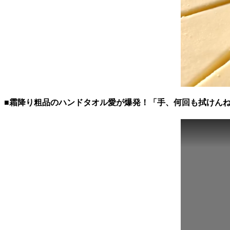
■霜降り粗品のハンドタオル愛が爆発！「手、何回も拭けん