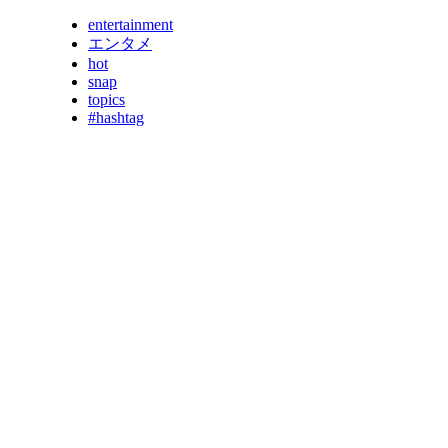
entertainment
エンタメ
hot
snap
topics
#hashtag