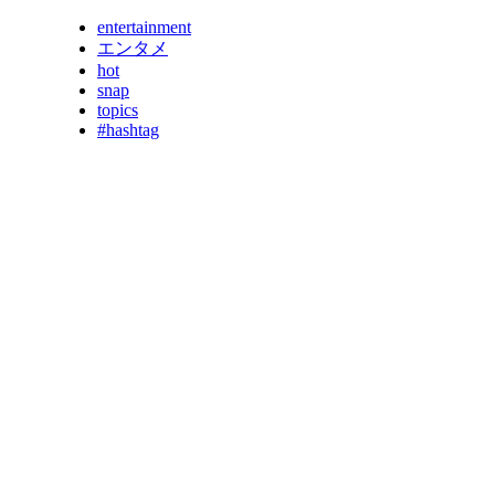
entertainment
エンタメ
hot
snap
topics
#hashtag