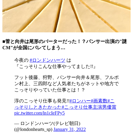
■菅と向井は尾形のバーターだった！？パンサー出演の"謎
CM"が全国にバレてしまう…
今夜の
#ロンドンハーツ
は
『こっそりこんな仕事やってました!!』
フット後藤、狩野、パンサー向井＆尾形、フルポ
ン村上、三四郎など人気者たちがネットや地方で
こっそりやっていた仕事とは！？
淳のこっそり仕事も発見!!
#ロンハー
#画素数
#こ
っそりしときたかった
#こっそり仕事主演男優賞
pic.twitter.com/ln1cIeFPy5
— ロンドンハーツ(テレビ朝日)
(@londonhearts_sp)
January 31, 2022