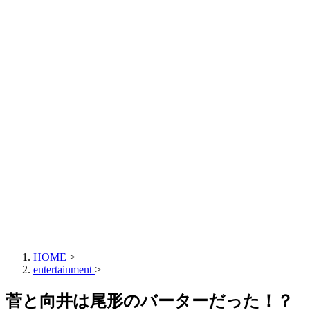
HOME
>
entertainment
>
菅と向井は尾形のバーターだった！？