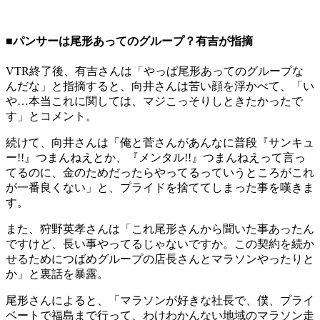
■パンサーは尾形あってのグループ？有吉が指摘
VTR終了後、有吉さんは「やっぱ尾形あってのグループな
んだな」と指摘すると、向井さんは苦い顔を浮かべて、「い
や…本当これに関しては、マジこっそりしときたかったで
す」とコメント。
続けて、向井さんは「俺と菅さんがあんなに普段『サンキュ
ー!!』つまんねえとか、『メンタル!!』つまんねえって言っ
てるのに、金のためだったらやってるっていうところがこれ
が一番良くない」と、プライドを捨ててしまった事を嘆きま
す。
また、狩野英孝さんは「これ尾形さんから聞いた事あったん
ですけど、長い事やってるじゃないですか。この契約を続か
せるためにつばめグループの店長さんとマラソンやったりと
か」と裏話を暴露。
尾形さんによると、「マラソンが好きな社長で、僕、プライ
ベートで福島まで行って、わけわかんない地域のマラソン走