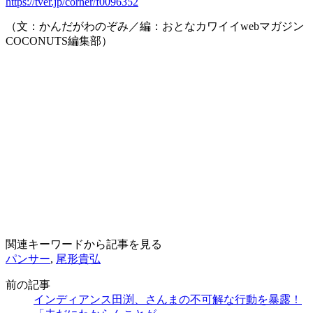
https://tver.jp/corner/f0096352
（文：かんだがわのぞみ／編：おとなカワイイwebマガジン
COCONUTS編集部）
関連キーワードから記事を見る
パンサー
,
尾形貴弘
前の記事
インディアンス田渕、さんまの不可解な行動を暴露！