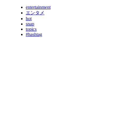
entertainment
エンタメ
hot
snap
topics
#hashtag