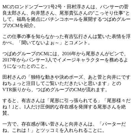
MCのロンドンブーツ1号2号・田村淳さんは、パンサーの菅
良太郎さん、向井慧さん、尾形貴弘さんの"こっそり仕事"と
して、福島を拠点にパチンコホールを展開するつばめグルー
プのCMを紹介。
この仕事の事を知らなかった有吉弘行さんは驚いた表情を浮
かべ、「聞いてないよぉ～」とコメント。
つばめグループのCMには、2016年から尾形さんがピンで、
2017年からパンサー3人でイメージキャラクターを務めるよ
うになったとのこと。
田村さんの「独特な動きや決めポーズ、あと菅と向井にです
ねちょっと注目してご覧いただきたいと思います」との
VTR振りから、つばめグループのCMが流れます。
すると、有吉さんは「尾形に引っ張られてる」「尾形様々だ
ね！｣と、1人だけ圧倒的な存在感を発揮する尾形さんを絶
賛。
一方で、存在感が薄い菅さんと向井さんは、「バーターだ
ね、これは！」とツッコミを入れられることに。