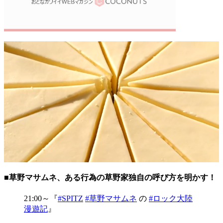
■草野マサムネ、ある行為の草野家独自の呼び方を明かす！
21:00～『
#SPITZ
#草野マサムネ
の
#ロック大陸
漫遊記
』