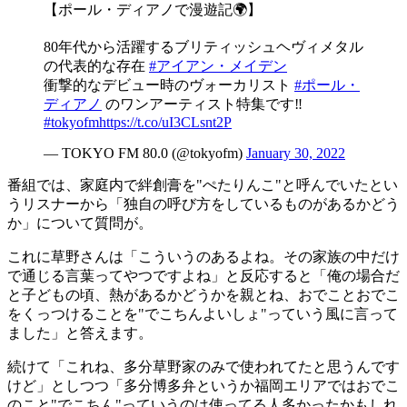
【ポール・ディアノで漫遊記🌍】
80年代から活躍するブリティッシュヘヴィメタル
の代表的な存在
#アイアン・メイデン
衝撃的なデビュー時のヴォーカリスト
#ポール・
ディアノ
のワンアーティスト特集です‼️
#tokyofm
https://t.co/uI3CLsnt2P
— TOKYO FM 80.0 (@tokyofm)
January 30, 2022
番組では、家庭内で絆創膏を"ぺたりんこ"と呼んでいたとい
うリスナーから「独自の呼び方をしているものがあるかどう
か」について質問が。
これに草野さんは「こういうのあるよね。その家族の中だけ
で通じる言葉ってやつですよね」と反応すると「俺の場合だ
と子どもの頃、熱があるかどうかを親とね、おでことおでこ
をくっつけることを"でこちんよいしょ"っていう風に言って
ました」と答えます。
続けて「これね、多分草野家のみで使われてたと思うんです
けど」としつつ「多分博多弁というか福岡エリアではおでこ
のこと"でこちん"っていうのは使ってる人多かったかもしれ