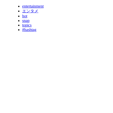
entertainment
エンタメ
hot
snap
topics
#hashtag