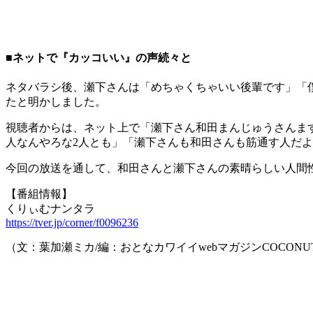
■ネットで『カッコいい』の声続々と
ネタバラシ後、瀬下さんは「めちゃくちゃいい後輩です」「
たと明かしました。
視聴者からは、ネット上で「瀬下さん和田まんじゅうさんま
人なんやろな2人とも」「瀬下さんも和田さんも筋通す人だ
今回の放送を通して、和田さんと瀬下さんの素晴らしい人間
【番組情報】
くりぃむナンタラ
https://tver.jp/corner/f0096236
（文：葉加瀬ミカ/編：おとなカワイイwebマガジンCOCONU