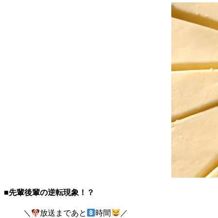
■先輩後輩の逆転現象！？
＼
放送まであと
時間
／