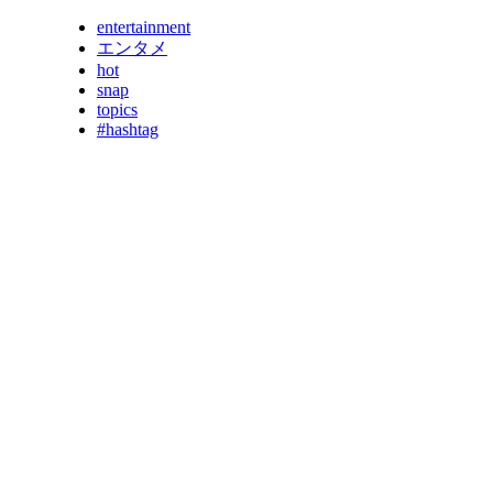
entertainment
エンタメ
hot
snap
topics
#hashtag