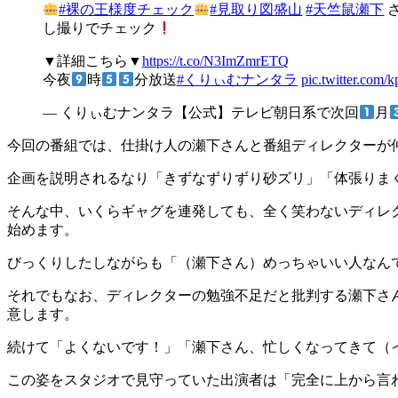
#裸の王様度チェック
#見取り図盛山
#天竺鼠瀬下
し撮りでチェック
▼詳細こちら▼
https://t.co/N3ImZmrETQ
今夜
時
分放送
#くりぃむナンタラ
pic.twitter.com
— くりぃむナンタラ【公式】テレビ朝日系で次回
月
今回の番組では、仕掛け人の瀬下さんと番組ディレクターが
企画を説明されるなり「きずなずりずり砂ズリ」「体張りま
そんな中、いくらギャグを連発しても、全く笑わないディレ
始めます。
びっくりしたしながらも「（瀬下さん）めっちゃいい人なん
それでもなお、ディレクターの勉強不足だと批判する瀬下さ
意します。
続けて「よくないです！」「瀬下さん、忙しくなってきて（
この姿をスタジオで見守っていた出演者は「完全に上から言