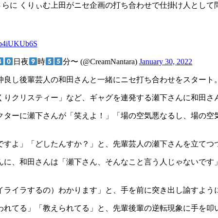
さらに くりぃむ上田がニセ企画の打ち合わせで仕掛け人として
/kp4iUKUb6S
日夜
時
分〜 (@CreamNantara)
January 30, 2022
仲良し後輩芸人の和田さんと一緒にニセ打ち合わせをスタート
くりクリスティー」など、ギャグを連発する瀬下さんに和田さ
クターに瀬下さんが「笑えよ！」「場の空気悪なるし、場の空
ですよ」「どしたんすか？」と、先輩芸人の瀬下さんを立てつ
んに、和田さんは「瀬下さん、そんなこと言う人じゃないです
イライラするの）わかります」と、手を前に突き出し諭すよう
われてる」「教えられてる」と、先輩後輩の逆転現象に手を叩