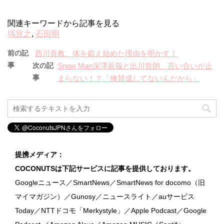
関連キーワードから記事を見る
塙宣之
,
石田明
前の記
西川貴教、体を鍛え始めた理由を明かす！
事
次の記
Snow Man深澤辰哉と出川哲朗、言い合いが止
事
まらない！？「俺賛成してないんだから」
提携メディア：
COCONUTSは下記サービスに記事を提供しております。
Googleニュース／SmartNews／SmartNews for docomo（旧
マイマガジン）／Gunosy／ニュースライト／auサービス
Today／NTTドコモ「Merkystyle」／Apple Podcast／Google