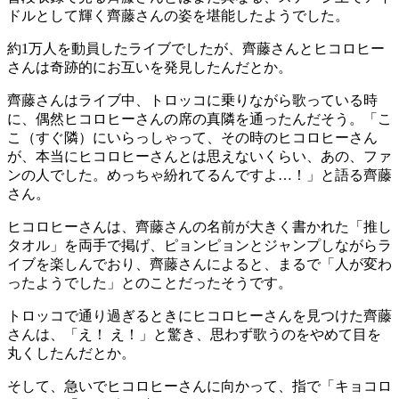
ドルとして輝く齊藤さんの姿を堪能したようでした。
約1万人を動員したライブでしたが、齊藤さんとヒコロヒー
さんは奇跡的にお互いを発見したんだとか。
齊藤さんはライブ中、トロッコに乗りながら歌っている時
に、偶然ヒコロヒーさんの席の真隣を通ったんだそう。「こ
こ（すぐ隣）にいらっしゃって、その時のヒコロヒーさん
が、本当にヒコロヒーさんとは思えないくらい、あの、ファ
ンの人でした。めっちゃ紛れてるんですよ…！」と語る齊藤
さん。
ヒコロヒーさんは、齊藤さんの名前が大きく書かれた「推し
タオル」を両手で掲げ、ピョンピョンとジャンプしながらラ
イブを楽しんでおり、齊藤さんによると、まるで「人が変わ
ったようでした」とのことだったそうです。
トロッコで通り過ぎるときにヒコロヒーさんを見つけた齊藤
さんは、「え！ え！」と驚き、思わず歌うのをやめて目を
丸くしたんだとか。
そして、急いでヒコロヒーさんに向かって、指で「キョコロ