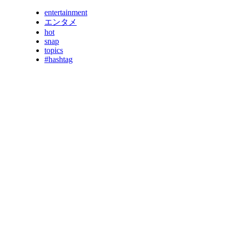
entertainment
エンタメ
hot
snap
topics
#hashtag