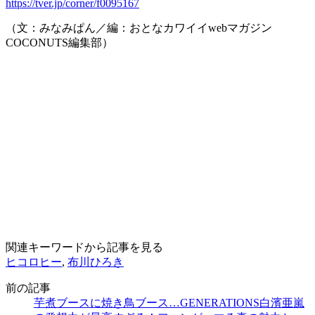
https://tver.jp/corner/f0095167
（文：みなみぱん／編：おとなカワイイwebマガジン
COCONUTS編集部）
関連キーワードから記事を見る
ヒコロヒー
,
布川ひろき
前の記事
芋煮ブースに焼き鳥ブース…GENERATIONS白濱亜嵐