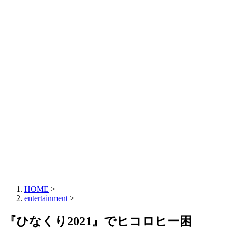
HOME
>
entertainment
>
『ひなくり2021』でヒコロヒー困