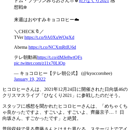
トム・ブラウンみちおさん🍈🍍
#ひなくり2021
感
想戦❄️
来週はおやすみキョコロヒー☁️
＼CHECK🔖／
TVer
https://t.co/9A0XuWOgXd
Abema
https://t.co/NCXmRtIU6d
テレ朝動画
https://t.co/dMJe8wtQFs
pic.twitter.com/z11x70LlQp
— キョコロヒー【テレ朝公式】 (@kyoccorohee)
January 19, 2022
ヒコロヒーさんは、2021年12月24日に開催された日向坂46の
クリスマスライブ「ひなくり2021」に参戦したのだそう。
スタッフに感想を聞かれたヒコロヒーさんは、「めちゃくち
ゃ良かったですよ、すごいよ。すごいよ、齊藤京子…！ 日
向坂さん、すごかったです」と絶賛。
普段収録で見る齊藤さんとはまた異なる、ステージ上でアイ