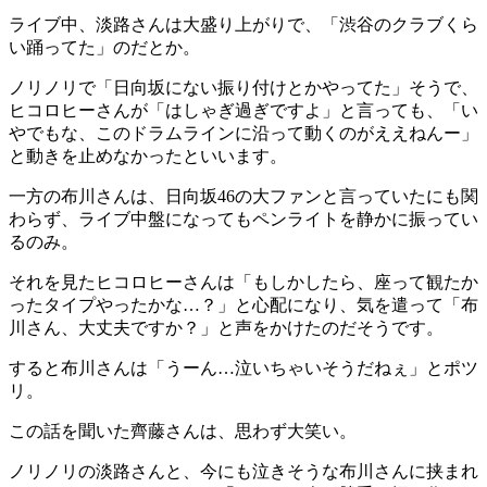
ライブ中、淡路さんは大盛り上がりで、「渋谷のクラブくら
い踊ってた」のだとか。
ノリノリで「日向坂にない振り付けとかやってた」そうで、
ヒコロヒーさんが「はしゃぎ過ぎですよ」と言っても、「い
やでもな、このドラムラインに沿って動くのがええねんー」
と動きを止めなかったといいます。
一方の布川さんは、日向坂46の大ファンと言っていたにも関
わらず、ライブ中盤になってもペンライトを静かに振ってい
るのみ。
それを見たヒコロヒーさんは「もしかしたら、座って観たか
ったタイプやったかな…？」と心配になり、気を遣って「布
川さん、大丈夫ですか？」と声をかけたのだそうです。
すると布川さんは「うーん…泣いちゃいそうだねぇ」とポツ
リ。
この話を聞いた齊藤さんは、思わず大笑い。
ノリノリの淡路さんと、今にも泣きそうな布川さんに挟まれ