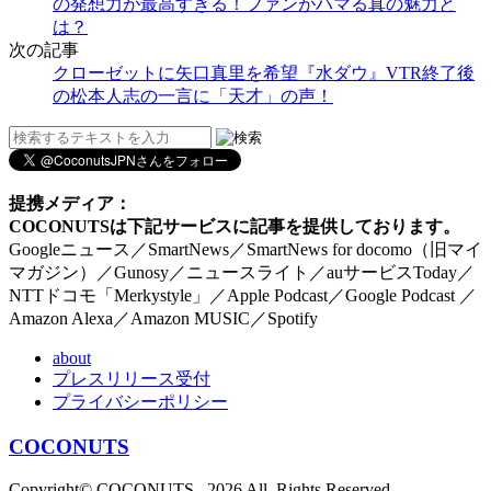
の発想力が最高すぎる！ファンがハマる真の魅力と
は？
次の記事
クローゼットに矢口真里を希望『水ダウ』VTR終了後
の松本人志の一言に「天才」の声！
提携メディア：
COCONUTSは下記サービスに記事を提供しております。
Googleニュース／SmartNews／SmartNews for docomo（旧マイ
マガジン）／Gunosy／ニュースライト／auサービスToday／
NTTドコモ「Merkystyle」／Apple Podcast／Google Podcast ／
Amazon Alexa／Amazon MUSIC／Spotify
about
プレスリリース受付
プライバシーポリシー
COCONUTS
Copyright© COCONUTS , 2026 All Rights Reserved.