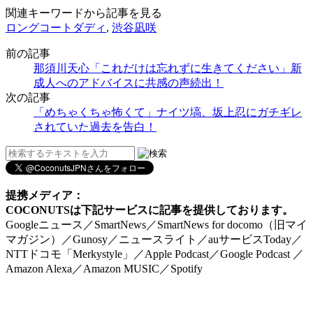
関連キーワードから記事を見る
ロングコートダディ
,
渋谷凪咲
前の記事
那須川天心「これだけは忘れずに生きてください」新
成人へのアドバイスに共感の声続出！
次の記事
「めちゃくちゃ怖くて」ナイツ塙、坂上忍にガチギレ
されていた過去を告白！
提携メディア：
COCONUTSは下記サービスに記事を提供しております。
Googleニュース／SmartNews／SmartNews for docomo（旧マイ
マガジン）／Gunosy／ニュースライト／auサービスToday／
NTTドコモ「Merkystyle」／Apple Podcast／Google Podcast ／
Amazon Alexa／Amazon MUSIC／Spotify