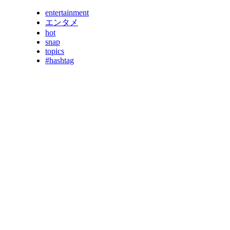
entertainment
エンタメ
hot
snap
topics
#hashtag