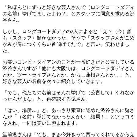
「私ほんとにずっと好きな芸人さんで（ロングコートダディ
の名前）挙げてましたよね？」とスタッフに同意を求める渋
谷さん。
しかし、ロングコートダディの2人によると「え？（今）誰
も（スタッフ）頷かなかった」そうで「スタッフさんがこめ
かみが肩につくくらい首傾げてたで」と言い、笑わせまし
た。
お笑いコンビ・ダイアンのことが一番好きだと公言している
渋谷さんですが「他にも大阪では、ロングコートダディさん
とか、ツートライブさんとか、からし蓮根さんとか…」と、
好きな芸人の名前を次々に紹介していきます。
「でも、俺たちの名前はそんな挙げて（公言して）くれなか
ったんだよな」と、再確認する兎さん。
「はい、場所…」と、あっさり素直に認めた渋谷さんに兎さ
んが「（名前）挙げてなかったんかい！結局！」とツッコミ
を入れ、一同は笑いに包まれます。
堂前透さんは「でも、まぁ今好きって言ってくれてるからえ