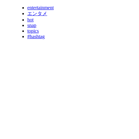
entertainment
エンタメ
hot
snap
topics
#hashtag