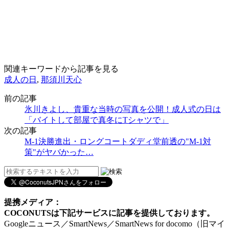
関連キーワードから記事を見る
成人の日
,
那須川天心
前の記事
氷川きよし、貴重な当時の写真を公開！成人式の日は
「バイトして部屋で真冬にTシャツで」
次の記事
M-1決勝進出・ロングコートダディ堂前透の"M-1対
策"がヤバかった…
提携メディア：
COCONUTSは下記サービスに記事を提供しております。
Googleニュース／SmartNews／SmartNews for docomo（旧マイ