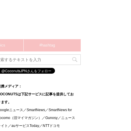
ics
#hashtag
提携メディア：
COCONUTSは下記サービスに記事を提供してお
ります。
oogleニュース／SmartNews／SmartNews for
docomo（旧マイマガジン）／Gunosy／ニュース
ライト／auサービスToday／NTTドコモ