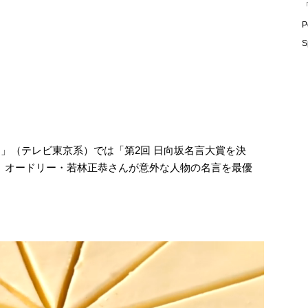
「
P
S
う」（テレビ東京系）では「第2回 日向坂名言大賞を決
送。オードリー・若林正恭さんが意外な人物の名言を最優