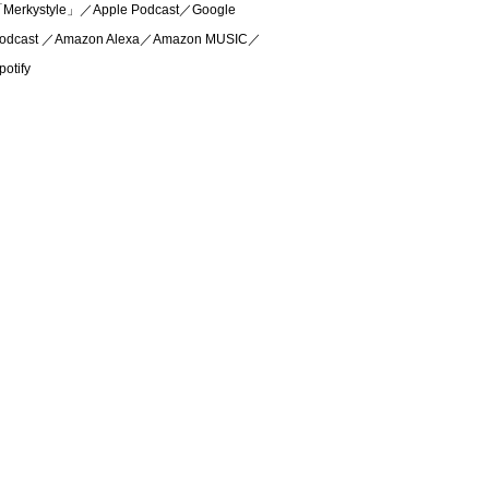
Merkystyle」／Apple Podcast／Google
odcast ／Amazon Alexa／Amazon MUSIC／
potify