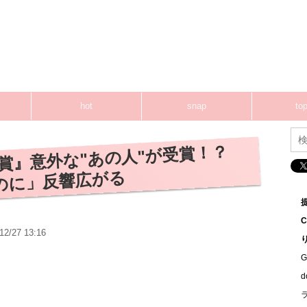
hot
snap
top
賞』意外な"あの人"が受賞！？
のに」反響広がる
12/27 13:16
G