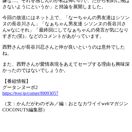
嫌な…。それを感じんのが私は怖いので、だから初めに飛ば
さないようにというか」と持論を展開しました。
今回の放送にはネット上で、「なーちゃんの男友達はシソン
ヌの長谷川さん」「なぁちゃん男友達 シソンヌの長谷川さ
んwなにそれ」「最終回にしてなぁちゃんの発言が気になり
すぎた(笑)」などのコメントがあがっています。
西野さんが長谷川忍さんと仲が良いというのは意外でした
ね。
また、西野さんが愛情表現をあえてセーブする理由も興味深
かったのではないでしょうか。
【番組情報】
グータンヌーボ2
https://tver.jp/corner/f0093057
（文：かんだがわのぞみ／編：おとなカワイイwebマガジン
COCONUTS編集部）