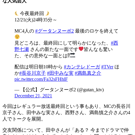
な人気芸人
今夜最終回
12/21(火)24時35分～
MC4人の
#グータンヌーボ2
最後のロケを終えて
見どころは、最終回にして明らかになった、
#西
野七瀬
さんの新たな一面です
皆んなも驚い
た、その意外な一面とは⁉︎
配信は明日朝10時から
#カンテレドーガ
#TVer
ほ
か
#長谷川京子
#田中みな実
#満島真之介
pic.twitter.com/Fa32sFHhlF
— 【公式】グータンヌーボ2 (@gutan_ktv)
December 21, 2021
今回はレギュラー放送最終回という事もあり、MCの長谷川
京子さん、田中みな実さん、西野さん、満島慎之介さんの4
人でトークを展開。
交友関係について、田中さんが「ある？ 今までドラマで仲