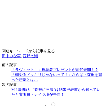
関連キーワードから記事を見る
田中みな実
,
西野七瀬
前の記事
『ラヴィット！』視聴者プレゼントが前代未聞！？
「朝やるドッキリじゃないって！」さらば・森田を襲
った悲劇とは…
次の記事
M-1決勝戦、“錦鯉に三票”は結果発表前から知ってい
たと審査員・ナイツ塙が告白！