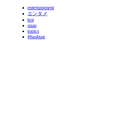
entertainment
エンタメ
hot
snap
topics
#hashtag