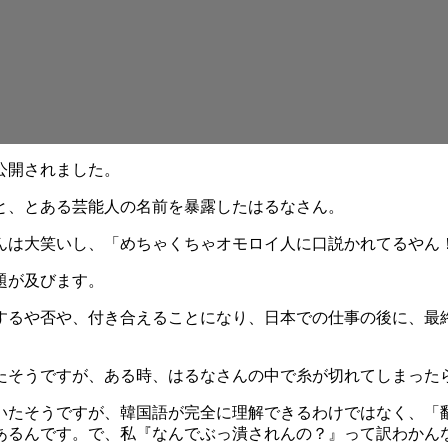
公開されました。
と、とある芸能人の名前を暴露したはるなさん。
んは大笑いし、「めちゃくちゃオモロイ人に口説かれてるやん
題が及びます。
するや否や、付き合えることになり、日本での仕事の後に、最
たそうですが、ある時、はるなさんの中で糸が切れてしまった
いたそうですが、韓国語が完全に理解できるわけではなく、「翻
あるんです。で、私『なんでぶっ潰されんの？』って訳わかん