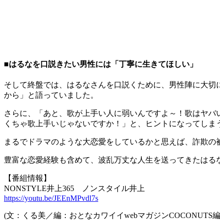
■はるなを口説きたい男性には「丁寧に生きてほしい」
そして終盤では、はるなさんを口説くために、男性陣に大切
から」と語っていました。
さらに、「あと、歌が上手い人に弱いんですよ～！歌はヤバ
くちゃ歌上手いじゃないですか！」と、ヒントになってしま
まるでドラマのような大恋愛をしているかと思えば、詐欺の
豊富な恋愛経験も含めて、波乱万丈な人生を送ってきたはる
【番組情報】
NONSTYLE井上365 ノンスタイル井上
https://youtu.be/JEEnMPvdl7s
(文：くる美／編：おとなカワイイwebマガジンCOCONUTS編