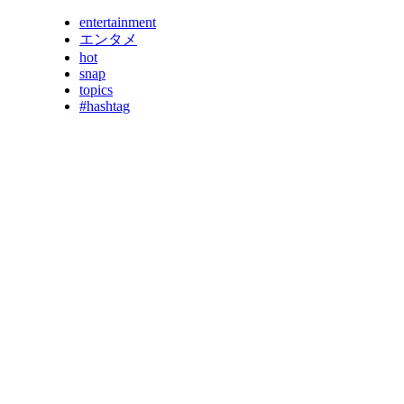
entertainment
エンタメ
hot
snap
topics
#hashtag