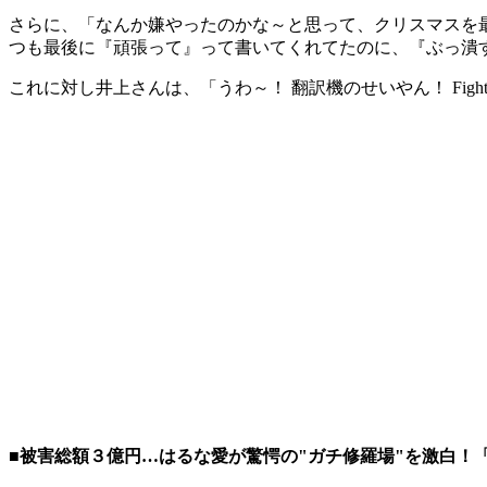
さらに、「なんか嫌やったのかな～と思って、クリスマスを最後
つも最後に『頑張って』って書いてくれてたのに、『ぶっ潰
これに対し井上さんは、「うわ～！ 翻訳機のせいやん！ Fi
■被害総額３億円…はるな愛が驚愕の"ガチ修羅場"を激白！