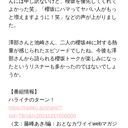
んには申し訳ないけど、櫻坂を優先してくれて
よかった笑」「櫻坂にハマってヤバい人がもっ
と増えますように！笑」などの声が上がりまし
た。
澤部さんと池崎さん、二人の櫻坂46に対する熱
量が感じられたエピソードでしたね。今後も澤
部さんから語られる櫻坂トークが楽しみになっ
たというリスナーも多かったのではないでしょ
うか。
【番組情報】
ハライチのターン！
https://radiko.jp/share/?
sid=TBS&t=20211217000000
（文：藤峰あき/編：おとなカワイイwebマガジ