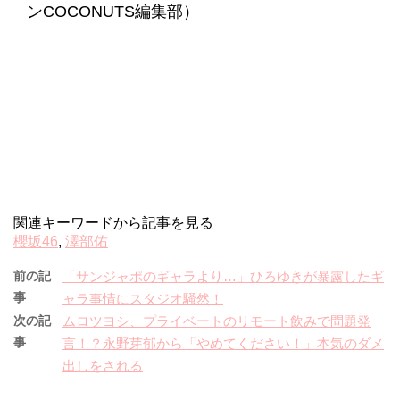
ンCOCONUTS編集部）
関連キーワードから記事を見る
櫻坂46
,
澤部佑
前の記
「サンジャポのギャラより…」ひろゆきが暴露したギ
事
ャラ事情にスタジオ騒然！
次の記
ムロツヨシ、プライベートのリモート飲みで問題発
事
言！？永野芽郁から「やめてください！」本気のダメ
出しをされる