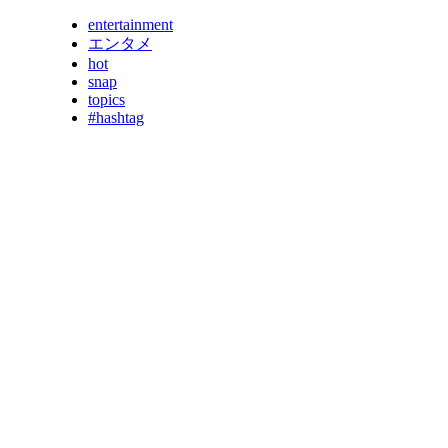
entertainment
エンタメ
hot
snap
topics
#hashtag