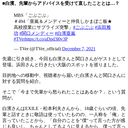
■白濱、先輩からアドバイスを受けて直したこととは…？
MBS「ごぶごぶ」
＃494「亜嵐＆メンディーと仲良しかまぼこ板★
高校授業にサプライズ突撃」
#ごぶごぶ
#浜田雅
功
#関口メンディー
#白濱亜嵐
#TVer
https://t.co/aDpd3l0v3P
— TVer (@TVer_official)
December 7, 2021
先週に引き続き、今回も白濱さんと関口さんがゲストとして
登場。浜田さんと行きたい大阪のスポットを巡りました。
目的地への移動中、視聴者から届いた白濱さんと関口さんに
対する質問を紹介。
そこで「今まで先輩から怒られたことはあるか？」という質
問が。
白濱さんはEXILE・松本利夫さんから、18歳ぐらいの頃、先
輩と話すときに敬語は使っていたものの、一人称を「俺」と
言っていたことから、「自分のことを"僕"って言った方が感
じも良いし、ちゃんとしてるように見えるから、僕って言っ