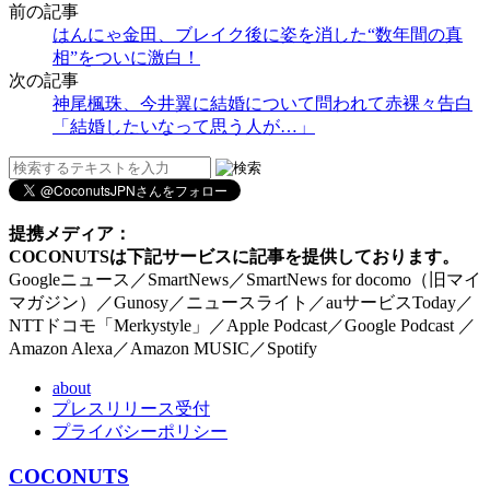
前の記事
はんにゃ金田、ブレイク後に姿を消した“数年間の真
相”をついに激白！
次の記事
神尾楓珠、今井翼に結婚について問われて赤裸々告白
「結婚したいなって思う人が…」
提携メディア：
COCONUTSは下記サービスに記事を提供しております。
Googleニュース／SmartNews／SmartNews for docomo（旧マイ
マガジン）／Gunosy／ニュースライト／auサービスToday／
NTTドコモ「Merkystyle」／Apple Podcast／Google Podcast ／
Amazon Alexa／Amazon MUSIC／Spotify
about
プレスリリース受付
プライバシーポリシー
COCONUTS