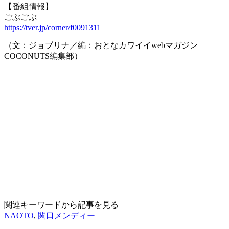
【番組情報】
ごぶごぶ
https://tver.jp/corner/f0091311
（文：ジョブリナ／編：おとなカワイイwebマガジン
COCONUTS編集部）
関連キーワードから記事を見る
NAOTO
,
関口メンディー