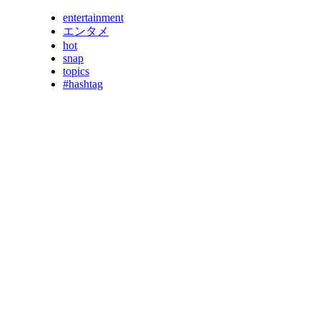
entertainment
エンタメ
hot
snap
topics
#hashtag