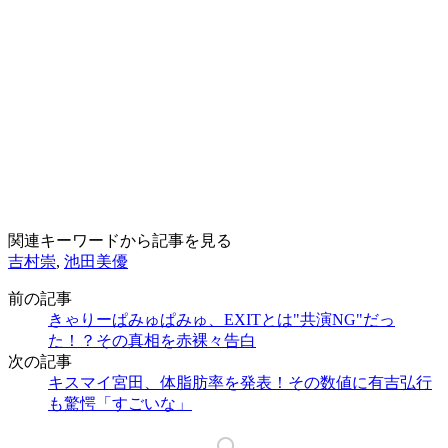
関連キーワードから記事を見る
吉村崇
,
池田美優
前の記事
きゃりーぱみゅぱみゅ、EXITとは"共演NG"だっ
た！？その真相を赤裸々告白
次の記事
キスマイ宮田、体脂肪率を発表！その数値に有吉弘行
も驚愕「すごいな」