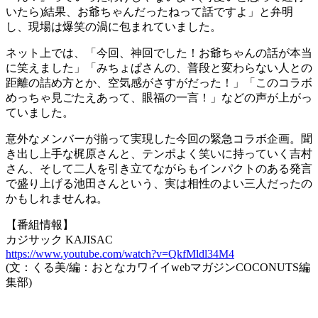
いたら)結果、お爺ちゃんだったねって話ですよ」と弁明
し、現場は爆笑の渦に包まれていました。
ネット上では、「今回、神回でした！お爺ちゃんの話が本当
に笑えました」「みちょぱさんの、普段と変わらない人との
距離の詰め方とか、空気感がさすがだった！」「このコラボ
めっちゃ見ごたえあって、眼福の一言！」などの声が上がっ
ていました。
意外なメンバーが揃って実現した今回の緊急コラボ企画。聞
き出し上手な梶原さんと、テンポよく笑いに持っていく吉村
さん、そして二人を引き立てながらもインパクトのある発言
で盛り上げる池田さんという、実は相性のよい三人だったの
かもしれませんね。
【番組情報】
カジサック KAJISAC
https://www.youtube.com/watch?v=QkfMldl34M4
(文：くる美/編：おとなカワイイwebマガジンCOCONUTS編
集部)