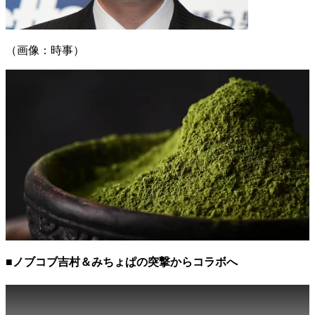
（画像：時事）
■ノブコブ吉村＆みちょぱの突撃からコラボへ