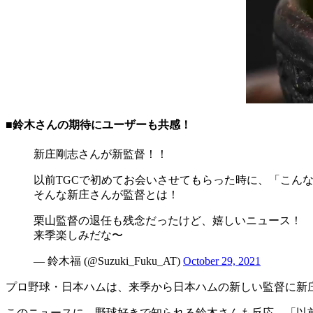
■鈴木さんの期待にユーザーも共感！
新庄剛志さんが新監督！！
以前TGCで初めてお会いさせてもらった時に、「こん
そんな新庄さんが監督とは！
栗山監督の退任も残念だったけど、嬉しいニュース！
来季楽しみだな〜
— 鈴木福 (@Suzuki_Fuku_AT)
October 29, 2021
プロ野球・日本ハムは、来季から日本ハムの新しい監督に新庄
このニュースに、野球好きで知られる鈴木さんも反応。「以