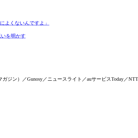
によくないんですよ」
思いを明かす
マイマガジン）／Gunosy／ニュースライト／auサービスToday／NTTドコモ「Me