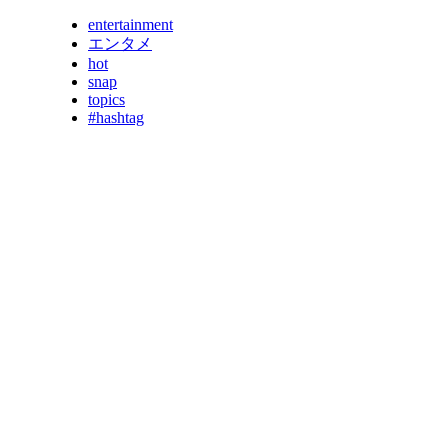
entertainment
エンタメ
hot
snap
topics
#hashtag