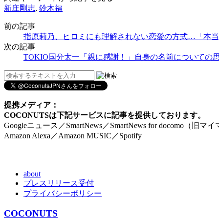
新庄剛志
,
鈴木福
前の記事
指原莉乃、ヒロミにも理解されない恋愛の方式…「本当
次の記事
TOKIO国分太一「親に感謝！」自身の名前についての
提携メディア：
COCONUTSは下記サービスに記事を提供しております。
Googleニュース／SmartNews／SmartNews for docomo（旧
Amazon Alexa／Amazon MUSIC／Spotify
about
プレスリリース受付
プライバシーポリシー
COCONUTS