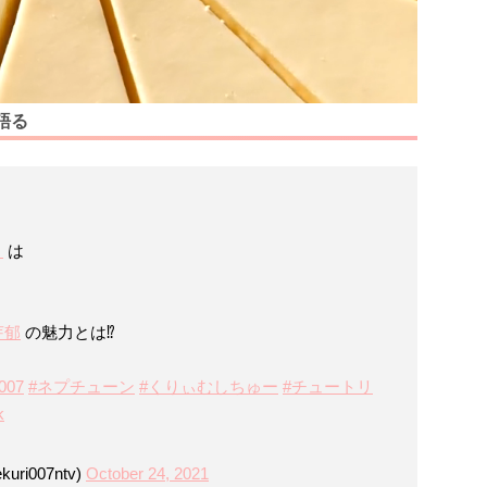
語る
り
は
芽郁
の魅力とは⁉️
」
07
#ネプチューン
#くりぃむしちゅー
#チュートリ
k
ri007ntv)
October 24, 2021