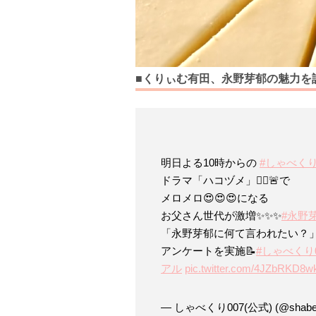
■くりぃむ有田、永野芽郁の魅力を
明日よる10時からの
#しゃべく
ドラマ「ハコヅメ」👮‍♀️🚨で
メロメロ😍😍😍になる
お父さん世代が激増✨✨✨
#永野
「永野芽郁に何て言われたい？
アンケートを実施📝
#しゃべくり0
アル
pic.twitter.com/4JZbRKD8w
— しゃべくり007(公式) (@shabeku