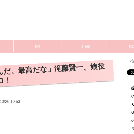
hot
snap
top
んだ、最高だな」滝藤賢一、娘役
ロ！
10/26 10:53
G