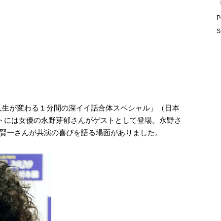
「
P
S
7×人生が変わる１分間の深イイ話合体スペシャル」（日本
ートには女優の永野芽郁さんがゲストとして登場。永野さ
賢一さんが共演の喜びを語る場面がありました。