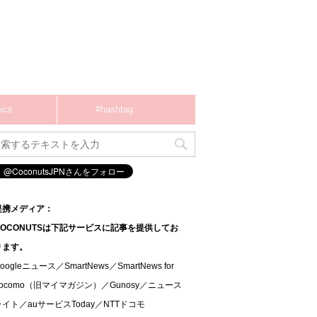
ics
#hashtag
提携メディア：
COCONUTSは下記サービスに記事を提供してお
ります。
oogleニュース／SmartNews／SmartNews for
docomo（旧マイマガジン）／Gunosy／ニュース
ライト／auサービスToday／NTTドコモ