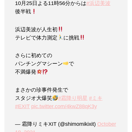
10月25日よる11時56分からは
#浜辺美波
後半戦
浜辺美波が人生初
テレビで体力測定
に挑戦
さらに初めての
パンチングマシーン
で
不満爆発
まさかの珍事件発生で
スタジオ大爆笑
#霜降り明星
#ミキ
#EXIT
pic.twitter.com/4kwZ88qK3y
— 霜降りミキXIT (@shimomikixit)
October