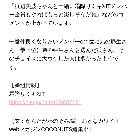
「浜辺美波ちゃんと一緒に霜降りミキXITメンバ
ー全員もやればもっと楽しそうだね」などのコ
メントが上がっています。
一番仲良くなりたいメンバーの1位に兄の昴生さ
ん、最下位に弟の亜生さんを選んだ浜さん。そ
のチョイスに大ウケした人は多かったようで
す。
【番組情報】
霜降りミキXIT
https://tver.jp/corner/f0087171
（文：かんだがわのぞみ/編：おとなカワイイ
webマガジンCOCONUTS編集部）