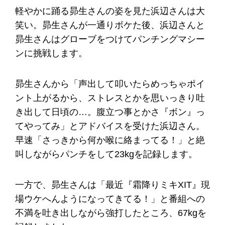
軽やかに踊る昴生さんの姿を見た浜辺さんは大
笑い。昴生さんが一通りボケた後、浜辺さんと
昴生さんはグローブをつけてパンチングマシー
ンに挑戦します。
昴生さんから「声出して叩いたらめっちゃポイ
ント上がるから、ストレスとかを思いっきり吐
き出して日頃の…。腹立つ事とかさ『ボン』っ
てやってみ」とアドバイスを受けた浜辺さん。
早速「さっきから何か喉に絡まってる！」と絶
叫しながらパンチをして23kgを記録します。
一方で、昴生さんは「最近『霜降りミキXIT』現
場ウケへんようになってきてる！」と番組への
不満を吐き出しながら強打したところ、67kgを