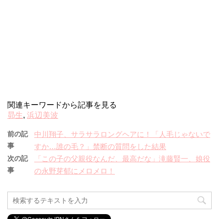
関連キーワードから記事を見る
昴生
,
浜辺美波
前の記
中川翔子、サラサラロングヘアに！「人毛じゃないで
事
すか…誰の毛？」禁断の質問をした結果
次の記
「この子の父親役なんだ、最高だな」滝藤賢一、娘役
事
の永野芽郁にメロメロ！