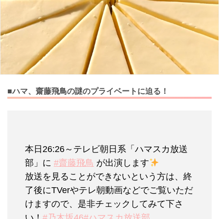
■ハマ、齋藤飛鳥の謎のプライベートに迫る！
本日26:26～テレビ朝日系「ハマスカ放送
部」に
#齋藤飛鳥
が出演します
放送を見ることができないという方は、終
了後にTVerやテレ朝動画などでご覧いただ
けますので、是非チェックしてみて下さ
い！
#乃木坂46
#ハマスカ放送部