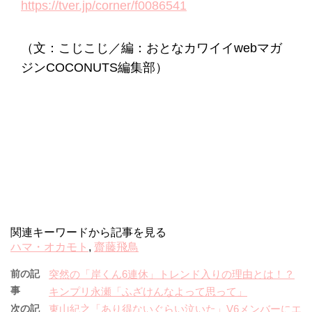
https://tver.jp/corner/f0086541
（文：こじこじ／編：おとなカワイイwebマガ
ジンCOCONUTS編集部）
関連キーワードから記事を見る
ハマ・オカモト
,
齋藤飛鳥
前の記
突然の「岸くん6連休」トレンド入りの理由とは！？
事
キンプリ永瀬「ふざけんなよって思って」
次の記
東山紀之「あり得ないぐらい泣いた」V6メンバーにエ