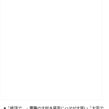
■「絶頂で…」齋藤の大好き発言にハマが大笑い「太字で