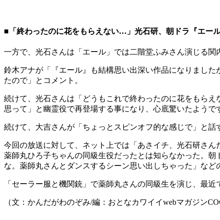
■「終わったのに花をもらえない…」光石研、朝ドラ『エー
一方で、光石さんは「エール」では二階堂ふみさん演じる関
鈴木アナが「『エール』も結構思い出深い作品になりました
たので」とコメント。
続けて、光石さんは「どうもこれで終わったのに花をもらえ
思って」と幽霊役で再登場する事になり、心底驚いたようで
続けて、大吉さんが「ちょっとスピンオフ的な感じで」と話
今回の放送に対して、ネット上では「あさイチ、光石研さん
薬師丸ひろ子ちゃんの同級生役だったとは知らなかった。朝
な。薬師丸さんとダンスするシーン思い出しちゃった」など
「セーラー服と機関銃」で薬師丸さんの同級生を演じ、最近
（文：かんだがわのぞみ/編：おとなカワイイwebマガジンCO