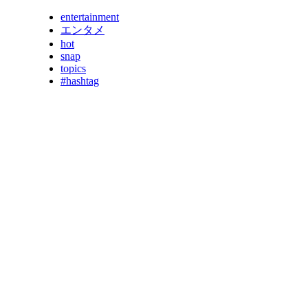
entertainment
エンタメ
hot
snap
topics
#hashtag