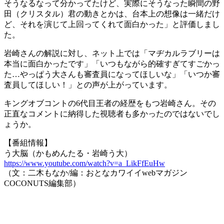
そうなるなって分かってたけど、実際にそうなった瞬間の野
田（クリスタル）君の動きとかは、台本上の想像は一緒だけ
ど、それを演じて上回ってくれて面白かった」と評価しまし
た。
岩崎さんの解説に対し、ネット上では「マヂカルラブリーは
本当に面白かったです」「いつもながら的確すぎてすごかっ
た…やっぱう大さんも審査員になってほしいな」「いつか審
査員してほしい！」との声が上がっています。
キングオブコントの6代目王者の経歴をもつ岩崎さん。その
正直なコメントに納得した視聴者も多かったのではないでし
ょうか。
【番組情報】
う大脳（かもめんたる・岩崎う大）
https://www.youtube.com/watch?v=a_LikFfEuHw
（文：二木もなか/編：おとなカワイイwebマガジン
COCONUTS編集部）