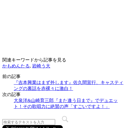
関連キーワードから記事を見る
かもめんたる
,
岩崎う大
前の記事
『吉本興業はまず外します』佐久間宣行、キャスティ
ングの裏話を赤裸々に激白！
次の記事
大泉洋&山崎育三郎『また逢う日まで』でデュエッ
ト！その歌唱力に絶賛の声「すごいですよ！」