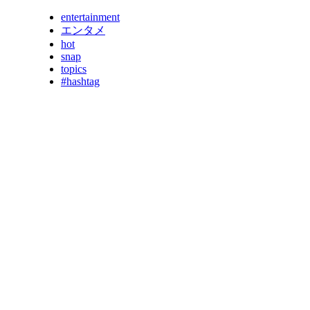
entertainment
エンタメ
hot
snap
topics
#hashtag