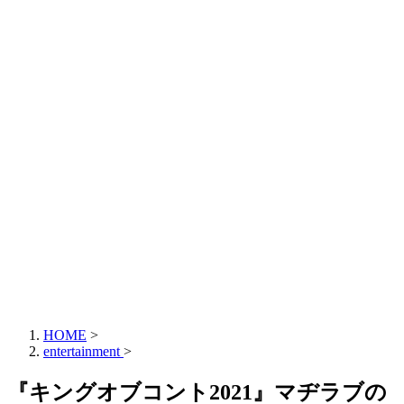
HOME
>
entertainment
>
『キングオブコント2021』マヂラブの