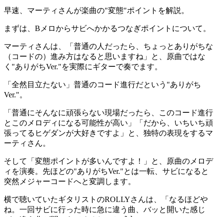
早速、マーティさんが楽曲の"変態"ポイントを解説。
まずは、Bメロからサビへかかるつなぎポイントについて。
マーティさんは、「普通の人だったら、ちょっとありがちな
（コードの）進み方はなると思いますね」と、原曲ではな
く"ありがちVer."を実際にギターで奏でます。
「全然目立たない」普通のコード進行だという"ありがち
Ver."。
「普通にそんなに頑張らない現場だったら、このコード進行
とこのメロディになる可能性が高い」「だから、いちいち頑
張ってるヒゲダンが大好きですよ」と、独特の表現をするマ
ーティさん。
そして「変態ポイントが多いんですよ！」と、原曲のメロデ
ィを演奏。先ほどの"ありがちVer."とは一転、サビになると
突然メジャーコードへと変調します。
横で聴いていたギタリストのROLLYさんは、「なるほどや
ね。一回サビに行った時に急に違う曲、バッと開いた感じ