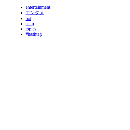
entertainment
エンタメ
hot
snap
topics
#hashtag