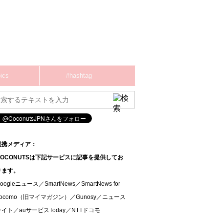
ics
#hashtag
提携メディア：
COCONUTSは下記サービスに記事を提供してお
ります。
oogleニュース／SmartNews／SmartNews for
docomo（旧マイマガジン）／Gunosy／ニュース
ライト／auサービスToday／NTTドコモ