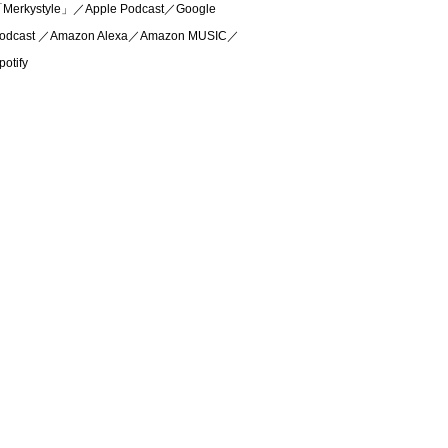
Merkystyle」／Apple Podcast／Google
odcast ／Amazon Alexa／Amazon MUSIC／
potify