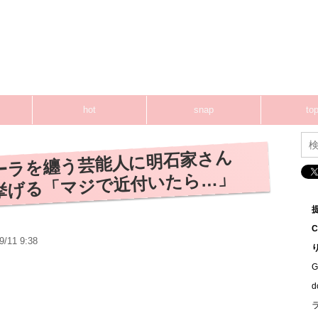
hot
snap
top
ーラを纏う芸能人に明石家さん
挙げる「マジで近付いたら…」
9/11 9:38
G