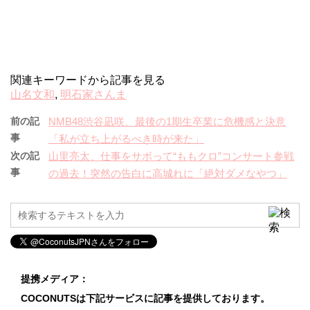
関連キーワードから記事を見る
山名文和
,
明石家さんま
前の記
NMB48渋谷凪咲、最後の1期生卒業に危機感と決意
事
「私が立ち上がるべき時が来た」
次の記
山里亮太、仕事をサボって“ももクロ”コンサート参戦
事
の過去！突然の告白に高城れに「絶対ダメなやつ」
提携メディア：
COCONUTSは下記サービスに記事を提供しております。