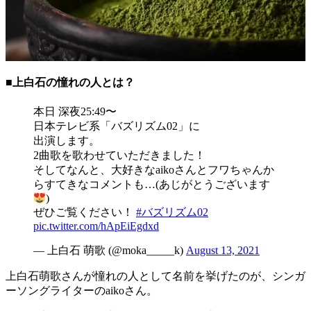
■上白石の憧れの人とは？
本日 深夜25:49〜
日本テレビ系「バズリズム02」に
出演します。
2曲歌を歌わせていただきました！
そしてなんと、大好きなaikoさんとフワちゃんか
らすてきなコメントも…(あじがとうございます
)
ぜひご覧ください！
#バズリズム02
pic.twitter.com/hApEiEgdxd
— 上白石 萌歌 (@moka_____k)
August 13, 2021
上白石萌歌さんが憧れの人として名前を挙げたのが、シンガ
ーソングライターのaikoさん。