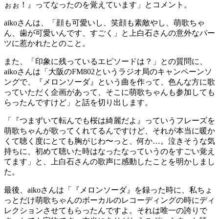
ぉぉ！』ってなったのを覚えています」とコメント。
aikoさんは、「顔も可愛いし、笑顔も素敵やし、萌歌ちゃ
ん、歯が可愛いんです、すごく」と上白石さんの意外なパー
ツに惹かれたとのこと。
また、「印象に残っているエピソードは？」との質問に、
aikoさんは「大阪のFM802というラジオ局のキャンペーンソ
ングで、『メロンソーダ』という曲を作って、色んな方に歌
っていただく企画があって、そこに萌歌ちゃんも参加しても
らったんですけど」と話を切り出します。
「『つまずいて転んでも桜は綺麗だよ』っていうフレーズを
萌歌ちゃんが歌ってくれてるんですけど、それが本当に暖か
くて聴く度にとても胸がじわ〜っと、何か…。泣きそうな気
持ちに、初めて聴いた時はなったなっていうのをすごい覚え
てます」と、上白石さんの歌声に感動したことを明かしまし
た。
最後、aikoさんは「『メロンソーダ』を録った時に、私ちょ
っとだけ萌歌ちゃんのボーカルのレコーディングの時にディ
レクションさせてもらったんですよ。それは唯一の誇りで