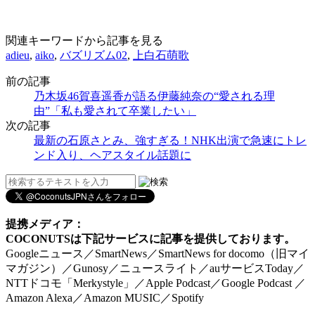
関連キーワードから記事を見る
adieu
,
aiko
,
バズリズム02
,
上白石萌歌
前の記事
乃木坂46賀喜遥香が語る伊藤純奈の“愛される理
由”「私も愛されて卒業したい」
次の記事
最新の石原さとみ、強すぎる！NHK出演で急速にトレ
ンド入り、ヘアスタイル話題に
提携メディア：
COCONUTSは下記サービスに記事を提供しております。
Googleニュース／SmartNews／SmartNews for docomo（旧マイ
マガジン）／Gunosy／ニュースライト／auサービスToday／
NTTドコモ「Merkystyle」／Apple Podcast／Google Podcast ／
Amazon Alexa／Amazon MUSIC／Spotify