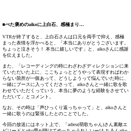
■べた褒めのaikoに上白石、感極まり…
VTRが終了すると、上白石さんは口元を両手で抑え、感極
まった表情を浮かべると、「本当にありがとうございます。
ちょっと泣きそう！ 本当に嬉しいです」と、aikoさんに感謝
を伝えました。
また、「レコーディングの時にわざわざディレクションに来
ていただいた上に、ここちょっとどうやって表現すればわか
らない箇所が一個あって、どうしようって悩んでいた時に、
一緒にブースに入ってくださって、aikoさんと一緒に歌を歌
わせていただくっていう、本当に夢のような経験をさせてい
ただいて」とコメント。
なお、その時は「声ひっくり返っちゃって」と、aikoさんと
一緒に歌うのは緊張したとのことでした。
今回の放送にはネット上で、「adieu(萌歌ちゃん)さん︎素敵エ
ピソードとaiko愛が聴けてめっちゃうれしいー!もちろんaiko