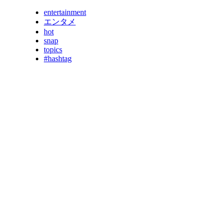
entertainment
エンタメ
hot
snap
topics
#hashtag