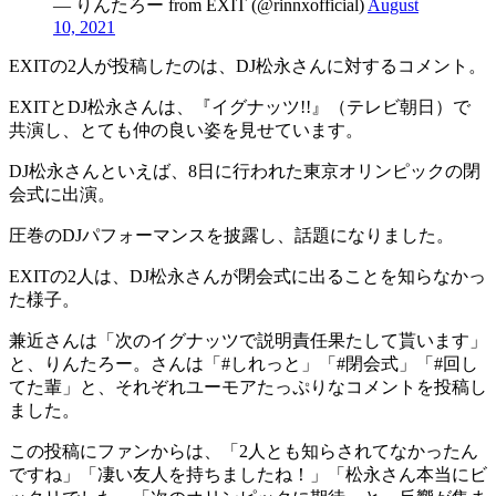
— りんたろー from EXIT (@rinnxofficial)
August
10, 2021
EXITの2人が投稿したのは、DJ松永さんに対するコメント。
EXITとDJ松永さんは、『イグナッツ!!』（テレビ朝日）で
共演し、とても仲の良い姿を見せています。
DJ松永さんといえば、8日に行われた東京オリンピックの閉
会式に出演。
圧巻のDJパフォーマンスを披露し、話題になりました。
EXITの2人は、DJ松永さんが閉会式に出ることを知らなかっ
た様子。
兼近さんは「次のイグナッツで説明責任果たして貰います」
と、りんたろー。さんは「#しれっと」「#閉会式」「#回し
てた輩」と、それぞれユーモアたっぷりなコメントを投稿し
ました。
この投稿にファンからは、「2人とも知らされてなかったん
ですね」「凄い友人を持ちましたね！」「松永さん本当にビ