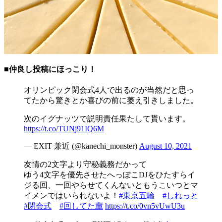
■仲良し投稿にほっこり！
オリンピック閉会式4人で出るのが当然だと思っ
てたから驚きとか喜びの前に萎え引きしました。
次のイグナッツで説明責任果たして貰います。
https://t.co/TUNj91IQ6M
— EXIT 兼近 (@kanechi_monster)
August 10, 2021
友情の2文字より守秘義務だかって
ゆう4文字を優先させたへっぽこDJをひたすらイ
ジる回、一回やらせてくんないともうこいつとマ
イメンではいられないよ！
#東京五輪
#しれっと
#閉会式
#回してた輩
https://t.co/0vn5vUwU3u