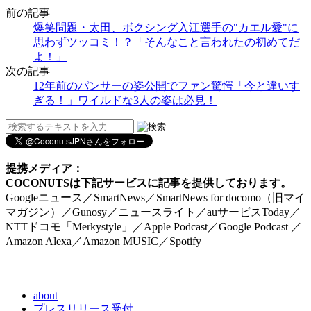
前の記事
爆笑問題・太田、ボクシング入江選手の"カエル愛"に
思わずツッコミ！？「そんなこと言われたの初めてだ
よ！」
次の記事
12年前のパンサーの姿公開でファン驚愕「今と違いす
ぎる！」ワイルドな3人の姿は必見！
提携メディア：
COCONUTSは下記サービスに記事を提供しております。
Googleニュース／SmartNews／SmartNews for docomo（旧マイ
マガジン）／Gunosy／ニュースライト／auサービスToday／
NTTドコモ「Merkystyle」／Apple Podcast／Google Podcast ／
Amazon Alexa／Amazon MUSIC／Spotify
about
プレスリリース受付