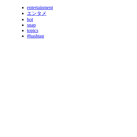
entertainment
エンタメ
hot
snap
topics
#hashtag