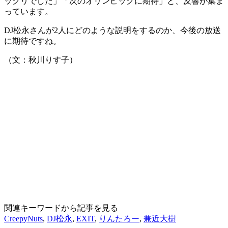
ックリでした」「次のオリンピックに期待」と、反響が集ま
っています。
DJ松永さんが2人にどのような説明をするのか、今後の放送
に期待ですね。
（文：秋川りす子）
関連キーワードから記事を見る
CreepyNuts
,
DJ松永
,
EXIT
,
りんたろー
,
兼近大樹