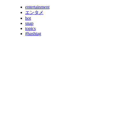
entertainment
エンタメ
hot
snap
topics
#hashtag