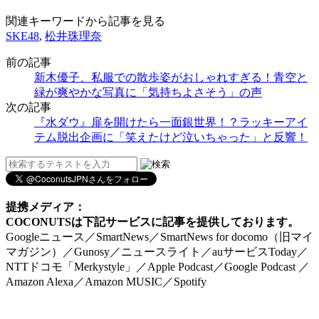
関連キーワードから記事を見る
SKE48
,
松井珠理奈
前の記事
新木優子、私服での散歩姿がおしゃれすぎる！青空と
緑が爽やかな写真に「気持ちよさそう」の声
次の記事
『水ダウ』扉を開けたら一面銀世界！？ラッキーアイ
テム脱出企画に「笑えたけど泣いちゃった」と反響！
提携メディア：
COCONUTSは下記サービスに記事を提供しております。
Googleニュース／SmartNews／SmartNews for docomo（旧マイ
マガジン）／Gunosy／ニュースライト／auサービスToday／
NTTドコモ「Merkystyle」／Apple Podcast／Google Podcast ／
Amazon Alexa／Amazon MUSIC／Spotify