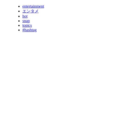
entertainment
エンタメ
hot
snap
topics
#hashtag