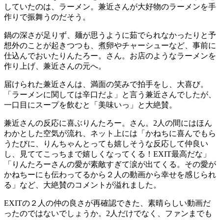
していたのは、ラーメン。兼近さんが大好物のラーメンを手
作りで振舞うのだそう。
鍋の深さが足りず、麺が思うように茹でられなかったりと予
想外のことが起きつつも、煮卵やチャーシューなど、事前に
仕込んでおいたりんたろー。さん。お店のようなラーメンを
作り上げ、兼近さんの元へ。
届けられた兼近さんは、満面の笑みで拍手をし、大喜び。
「ラーメンに関しては辛口だよ」と言う兼近さんでしたが、
一口目にスープを飲むと「美味いっ」と大絶賛。
兼近さんの反応に喜ぶりんたろー。さん。2人の間にはほん
わかとした空気が流れ、ネット上には「かねちに喜んでもら
うたびに、りんちゃんとっても嬉しそうな反応して仲良い
し、見ててこっちまで嬉しくなってくる！EXIT最高だな」
「りんたろーさんの愛が素敵すぎて涙が出てくる。その愛が
かねちーにも伝わってるから２人の動画から幸せを感じられ
る」など、大絶賛のコメントが溢れました。
EXITの２人の仲の良さが再確認できた、素晴らしい動画だ
ったのではないでしょうか。2人だけでなく、ファンまでも