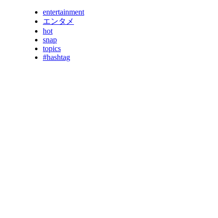
entertainment
エンタメ
hot
snap
topics
#hashtag