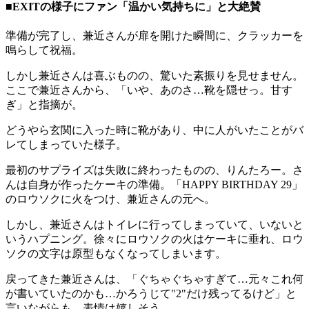
■EXITの様子にファン「温かい気持ちに」と大絶賛
準備が完了し、兼近さんが扉を開けた瞬間に、クラッカーを
鳴らして祝福。
しかし兼近さんは喜ぶものの、驚いた素振りを見せません。
ここで兼近さんから、「いや、あのさ…靴を隠せっ。甘す
ぎ」と指摘が。
どうやら玄関に入った時に靴があり、中に人がいたことがバ
レてしまっていた様子。
最初のサプライズは失敗に終わったものの、りんたろー。さ
んは自身が作ったケーキの準備。「HAPPY BIRTHDAY 29」
のロウソクに火をつけ、兼近さんの元へ。
しかし、兼近さんはトイレに行ってしまっていて、いないと
いうハプニング。徐々にロウソクの火はケーキに垂れ、ロウ
ソクの文字は原型もなくなってしまいます。
戻ってきた兼近さんは、「ぐちゃぐちゃすぎて…元々これ何
が書いていたのかも…かろうじて"2"だけ残ってるけど」と
言いながらも、表情は嬉しそう。