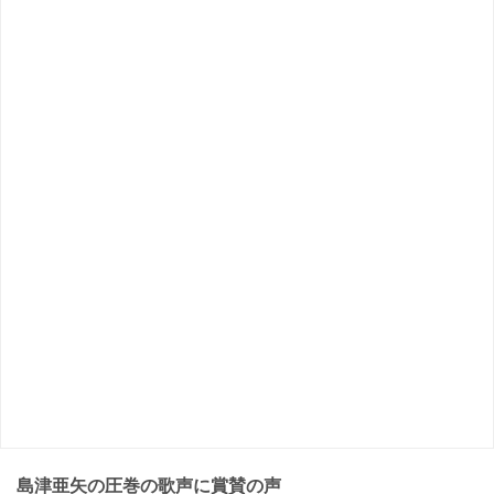
島津亜矢の圧巻の歌声に賞賛の声