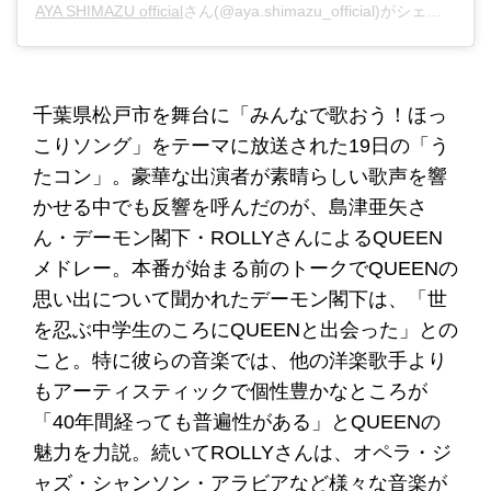
AYA SHIMAZU official
さん(@aya.shimazu_official)がシェアした投稿 -
千葉県松戸市を舞台に「みんなで歌おう！ほっ
こりソング」をテーマに放送された19日の「う
たコン」。豪華な出演者が素晴らしい歌声を響
かせる中でも反響を呼んだのが、島津亜矢さ
ん・デーモン閣下・ROLLYさんによるQUEEN
メドレー。本番が始まる前のトークでQUEENの
思い出について聞かれたデーモン閣下は、「世
を忍ぶ中学生のころにQUEENと出会った」との
こと。特に彼らの音楽では、他の洋楽歌手より
もアーティスティックで個性豊かなところが
「40年間経っても普遍性がある」とQUEENの
魅力を力説。続いてROLLYさんは、オペラ・ジ
ャズ・シャンソン・アラビアなど様々な音楽が