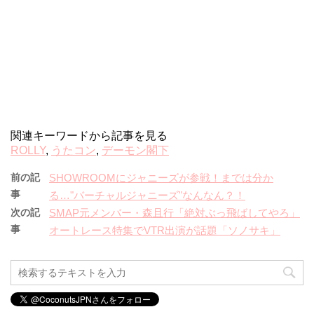
関連キーワードから記事を見る
ROLLY
,
うたコン
,
デーモン閣下
前の記
SHOWROOMにジャニーズが参戦！までは分か
事
る…"バーチャルジャニーズ"なんなん？！
次の記
SMAP元メンバー・森且行「絶対ぶっ飛ばしてやろ」
事
オートレース特集でVTR出演が話題「ソノサキ」