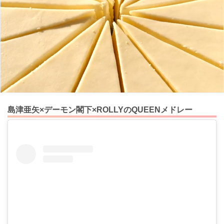
島津亜矢×デーモン閣下×ROLLYのQUEENメドレー